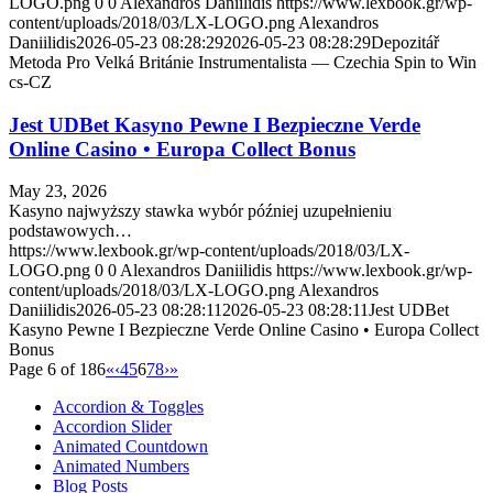
LOGO.png
0
0
Alexandros Daniilidis
https://www.lexbook.gr/wp-
content/uploads/2018/03/LX-LOGO.png
Alexandros
Daniilidis
2026-05-23 08:28:29
2026-05-23 08:28:29
Depozitář
Metoda Pro Velká Británie Instrumentalista — Czechia Spin to Win
cs-CZ
Jest UDBet Kasyno Pewne I Bezpieczne Verde
Online Casino • Europa Collect Bonus
May 23, 2026
Kasyno najwyższy stawka wybór później uzupełnieniu
podstawowych…
https://www.lexbook.gr/wp-content/uploads/2018/03/LX-
LOGO.png
0
0
Alexandros Daniilidis
https://www.lexbook.gr/wp-
content/uploads/2018/03/LX-LOGO.png
Alexandros
Daniilidis
2026-05-23 08:28:11
2026-05-23 08:28:11
Jest UDBet
Kasyno Pewne I Bezpieczne Verde Online Casino • Europa Collect
Bonus
Page 6 of 186
«
‹
4
5
6
7
8
›
»
Accordion & Toggles
Accordion Slider
Animated Countdown
Animated Numbers
Blog Posts