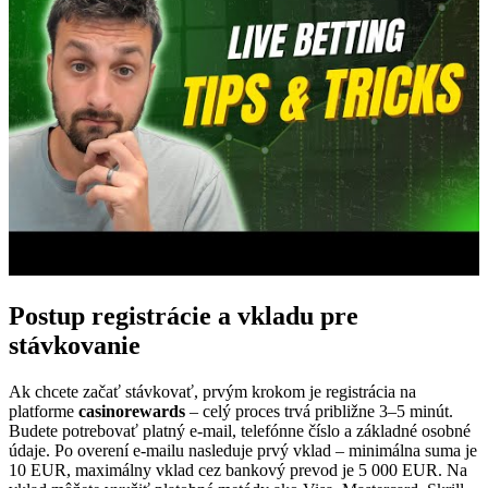
Postup registrácie a vkladu pre
stávkovanie
Ak chcete začať stávkovať, prvým krokom je registrácia na
platforme
casinorewards
– celý proces trvá približne 3–5 minút.
Budete potrebovať platný e-mail, telefónne číslo a základné osobné
údaje. Po overení e-mailu nasleduje prvý vklad – minimálna suma je
10 EUR, maximálny vklad cez bankový prevod je 5 000 EUR. Na