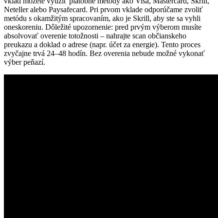
vklad môžete využiť platobné metódy ako Visa, Mastercard, Skrill,
Neteller alebo Paysafecard. Pri prvom vklade odporúčame zvoliť
metódu s okamžitým spracovaním, ako je Skrill, aby ste sa vyhli
oneskoreniu. Dôležité upozornenie: pred prvým výberom musíte
absolvovať overenie totožnosti – nahrajte scan občianskeho
preukazu a doklad o adrese (napr. účet za energie). Tento proces
zvyčajne trvá 24–48 hodín. Bez overenia nebude možné vykonať
výber peňazí.