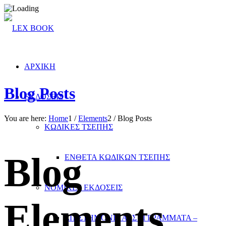
ΑΡΧΙΚΗ
Blog Posts
ΕΚΔΟΣΕΙΣ
You are here:
Home
1
/
Elements
2
/
Blog Posts
ΚΩΔΙΚΕΣ ΤΣΕΠΗΣ
Blog
ΕΝΘΕΤΑ ΚΩΔΙΚΩΝ ΤΣΕΠΗΣ
ΝΟΜΙΚΕΣ ΕΚΔΟΣΕΙΣ
Elements
ΕΠΙΣΤΗΜΟΝΙΚΑ- ΣΥΓΓΡΑΜΜΑΤΑ –