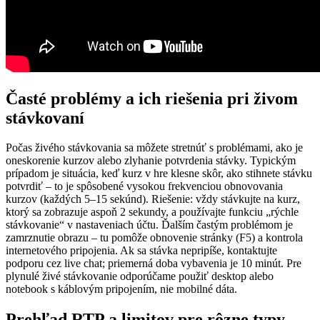
Časté problémy a ich riešenia pri živom
stávkovaní
Počas živého stávkovania sa môžete stretnúť s problémami, ako je
oneskorenie kurzov alebo zlyhanie potvrdenia stávky. Typickým
prípadom je situácia, keď kurz v hre klesne skôr, ako stihnete stávku
potvrdiť – to je spôsobené vysokou frekvenciou obnovovania
kurzov (každých 5–15 sekúnd). Riešenie: vždy stávkujte na kurz,
ktorý sa zobrazuje aspoň 2 sekundy, a používajte funkciu „rýchle
stávkovanie“ v nastaveniach účtu. Ďalším častým problémom je
zamrznutie obrazu – tu pomôže obnovenie stránky (F5) a kontrola
internetového pripojenia. Ak sa stávka nepripíše, kontaktujte
podporu cez live chat; priemerná doba vybavenia je 10 minút. Pre
plynulé živé stávkovanie odporúčame použiť desktop alebo
notebook s káblovým pripojením, nie mobilné dáta.
Prehľad RTP a limitov pre rôzne typy