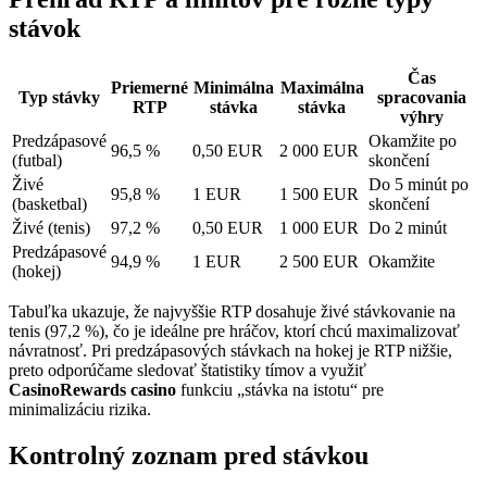
stávok
Čas
Priemerné
Minimálna
Maximálna
Typ stávky
spracovania
RTP
stávka
stávka
výhry
Predzápasové
Okamžite po
96,5 %
0,50 EUR
2 000 EUR
(futbal)
skončení
Živé
Do 5 minút po
95,8 %
1 EUR
1 500 EUR
(basketbal)
skončení
Živé (tenis)
97,2 %
0,50 EUR
1 000 EUR
Do 2 minút
Predzápasové
94,9 %
1 EUR
2 500 EUR
Okamžite
(hokej)
Tabuľka ukazuje, že najvyššie RTP dosahuje živé stávkovanie na
tenis (97,2 %), čo je ideálne pre hráčov, ktorí chcú maximalizovať
návratnosť. Pri predzápasových stávkach na hokej je RTP nižšie,
preto odporúčame sledovať štatistiky tímov a využiť
CasinoRewards casino
funkciu „stávka na istotu“ pre
minimalizáciu rizika.
Kontrolný zoznam pred stávkou