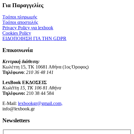
Για Παραγγελίες
Τρόποι πληρωμής
Τρόποι αποστολής
Privacy Policy για lexbook
Cookies Policy
ΕΙΔΟΠΟΙΗΣΗ ΓΙΑ ΤΗΝ GDPR
Επικοινωνία
Κεντρική διάθεση:
Κωλέττη 15, ΤΚ 10681 Αθήνα (1ος Όροφος)
Τηλέφωνο
:
210 36 48 141
LexBook ΕΚΔΟΣΕΙΣ
Κωλέττη 15, ΤΚ 106 81 Αθήνα
Τηλέφωνο:
210 38 44 584
E-Mail:
lexbookgr@gmail.com,
info@lexbook.gr
Newsletters