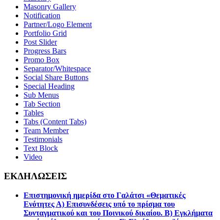
Masonry Gallery
Notification
Partner/Logo Element
Portfolio Grid
Post Slider
Progress Bars
Promo Box
Separator/Whitespace
Social Share Buttons
Special Heading
Sub Menus
Tab Section
Tables
Tabs (Content Tabs)
Team Member
Testimonials
Text Block
Video
ΕΚΔΗΛΩΣΕΙΣ
Επιστημονική ημερίδα στο Γαλάτσι «Θεματικές
Ενότητες Α) Επισυνδέσεις υπό το πρίσμα του
Συνταγματικού και του Ποινικού δικαίου. Β) Εγκλήματα