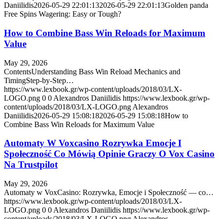
Daniilidis
2026-05-29 22:01:13
2026-05-29 22:01:13
Golden panda
Free Spins Wagering: Easy or Tough?
How to Combine Bass Win Reloads for Maximum
Value
May 29, 2026
ContentsUnderstanding Bass Win Reload Mechanics and
TimingStep-by-Step…
https://www.lexbook.gr/wp-content/uploads/2018/03/LX-
LOGO.png
0
0
Alexandros Daniilidis
https://www.lexbook.gr/wp-
content/uploads/2018/03/LX-LOGO.png
Alexandros
Daniilidis
2026-05-29 15:08:18
2026-05-29 15:08:18
How to
Combine Bass Win Reloads for Maximum Value
Automaty W Voxcasino Rozrywka Emocje I
Społeczność Co Mówią Opinie Graczy O Vox Casino
Na Trustpilot
May 29, 2026
Automaty w VoxCasino: Rozrywka, Emocje i Społeczność — co…
https://www.lexbook.gr/wp-content/uploads/2018/03/LX-
LOGO.png
0
0
Alexandros Daniilidis
https://www.lexbook.gr/wp-
content/uploads/2018/03/LX-LOGO.png
Alexandros