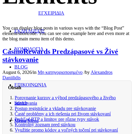
ΕΓΧΕΙΡΙΔΙΑ
You can display blog posts in various ways with the “Blog Post”
ΕΚΔΗΛΩΣΕΙΣ
element/shortcode. You can see one example here and even more at
the blog main menu item of this demo.
ΝΟΜΟΛΟΓΙΑ
CasinoRewards Predzápasové vs Živé
stávkovanie
BLOG
August 6, 2026
/
in
Μη κατηγοριοποιημένο
/
by
Alexandros
Daniilidis
ΕΠΙΚΟΙΝΩΝΙΑ
Obsah
Porovnanie kurzov a výhod predzápasového a živého
Search
stávkovania
Postup registrácie a vkladu pre stávkovanie
Časté problémy a ich riešenia pri živom stávkovaní
Prehľad RTP a limitov pre rôzne typy stávok
Menu
Menu
Kontrolný zoznam pred stávkou
Využitie promo kódov a voľných točení pri stávkovaní