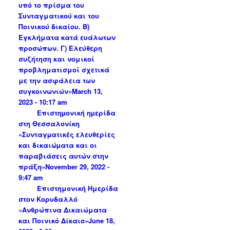
υπό το πρίσμα του
Συνταγματικού και του
Ποινικού δικαίου. Β)
Εγκλήματα κατά ευάλωτων
προσώπων. Γ) Ελεύθερη
συζήτηση και νομικοί
προβληματισμοί σχετικά
με την ασφάλεια των
συγκοινωνιών»
March 13,
2023 - 10:17 am
Επιστηµονική ηµερίδα
στη Θεσσαλονίκη
«Συνταγµατικές ελευθερίες
και δικαιώµατα και οι
παραβιάσεις αυτών στην
πράξη»
November 29, 2022 -
9:47 am
Επιστημονική Ημερίδα
στον Κορυδαλλό
«Ανθρώπινα Δικαιώματα
και Ποινικό Δίκαιο»
June 18,