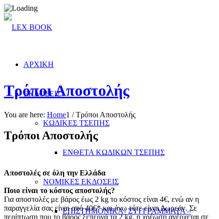
ΑΡΧΙΚΗ
Τρόποι Αποστολής
ΕΚΔΟΣΕΙΣ
You are here:
Home
1
/
Τρόποι Αποστολής
ΚΩΔΙΚΕΣ ΤΣΕΠΗΣ
Τρόποι Αποστολής
ΕΝΘΕΤΑ ΚΩΔΙΚΩΝ ΤΣΕΠΗΣ
A
ποστολές σε όλη την Ελλάδα
ΝΟΜΙΚΕΣ ΕΚΔΟΣΕΙΣ
Ποιο είναι το κόστος αποστολής?
Για αποστολές με βάρος έως 2 kg το κόστος είναι 4€, ενώ αν η
παραγγελία σας είναι από 40€* και άνω τότε είναι Δωρεάν. Σε
ΕΠΙΣΤΗΜΟΝΙΚΑ- ΣΥΓΓΡΑΜΜΑΤΑ –
περίπτωση που το βάρος ξεπερνά τα 2 kg, η χρέωση ανέρχεται σε