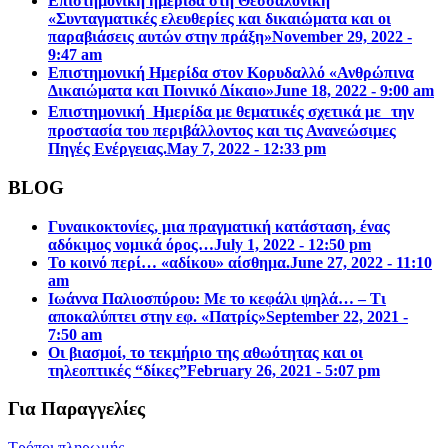
Επιστηµονική ηµερίδα στη Θεσσαλονίκη
«Συνταγµατικές ελευθερίες και δικαιώµατα και οι
παραβιάσεις αυτών στην πράξη»
November 29, 2022 -
9:47 am
Επιστημονική Ημερίδα στον Κορυδαλλό «Ανθρώπινα
Δικαιώματα και Ποινικό Δίκαιο»
June 18, 2022 - 9:00 am
Επιστημονική Ημερίδα με θεματικές σχετικά με την
προστασία του περιβάλλοντος και τις Ανανεώσιμες
Πηγές Ενέργειας.
May 7, 2022 - 12:33 pm
BLOG
Γυναικοκτονίες, μια πραγματική κατάσταση, ένας
αδόκιμος νομικά όρος…
July 1, 2022 - 12:50 pm
Το κοινό περί… «αδίκου» αίσθημα.
June 27, 2022 - 11:10
am
Ιωάννα Παλιοσπύρου: Με το κεφάλι ψηλά… – Τι
αποκαλύπτει στην εφ. «Πατρίς»
September 22, 2021 -
7:50 am
Οι βιασμοί, το τεκμήριο της αθωότητας και οι
τηλεοπτικές “δίκες”
February 26, 2021 - 5:07 pm
Για Παραγγελίες
Τρόποι πληρωμής