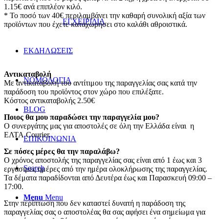
1.15€ ανά επιπλέον κιλό.
* Το ποσό των 40€ περιλαμβάνει την καθαρή συνολική αξία των
ΕΓΧΕΙΡΙΔΙΑ
προϊόντων που έχετε καταχωρήσει στο καλάθι αθροιστικά.
ΕΚΔΗΛΩΣΕΙΣ
Αντικαταβολή
ΝΟΜΟΛΟΓΙΑ
Με αντικαταβολή του αντίτιμου της παραγγελίας σας κατά την
παράδοση του προϊόντος στον χώρο που επιλέξατε.
Κόστος αντικαταβολής 2.50€
BLOG
Ποιος θα μου παραδώσει την παραγγελία μου?
Ο συνεργάτης μας για αποστολές σε όλη την Ελλάδα είναι η
ΕΛΤΑ Courier.
ΕΠΙΚΟΙΝΩΝΙΑ
Σε πόσες μέρες θα την παραλάβω?
Ο χρόνος αποστολής της παραγγελίας σας είναι από 1 έως και 3
Search
εργάσιμες ημέρες από την ημέρα ολοκλήρωσης της παραγγελίας.
Τα δέματα παραδίδονται από Δευτέρα έως και Παρασκευή 09:00 –
17:00.
Menu
Menu
Στην περίπτωση που δεν καταστεί δυνατή η παράδοση της
παραγγελίας σας ο αποστολέας θα σας αφήσει ένα σημείωμα για