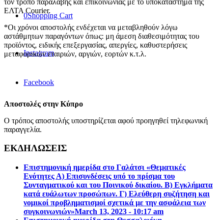
τον τρόπο παραλαβής και επικοινωνίας με το υπόκατάστημα της
ΕΛΤΑ Courier.
0
Shopping Cart
*Οι χρόνοι αποστολής ενδέχεται να μεταβληθούν λόγω
αστάθμητων παραγόντων όπως: μη άμεση διαθεσιμότητας του
προϊόντος, ειδικής επεξεργασίας, απεργίες, καθυστερήσεις
Instagram
μεταφορικών εταιριών, αργιών, εορτών κ.τ.λ.
Facebook
Αποστολές στην Κύπρο
Ο τρόπος αποστολής υποστηρίζεται αφού προηγηθεί τηλεφωνική
παραγγελία.
ΕΚΔΗΛΩΣΕΙΣ
Επιστημονική ημερίδα στο Γαλάτσι «Θεματικές
Ενότητες Α) Επισυνδέσεις υπό το πρίσμα του
Συνταγματικού και του Ποινικού δικαίου. Β) Εγκλήματα
κατά ευάλωτων προσώπων. Γ) Ελεύθερη συζήτηση και
νομικοί προβληματισμοί σχετικά με την ασφάλεια των
συγκοινωνιών»
March 13, 2023 - 10:17 am