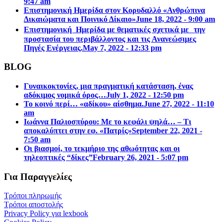
9:47 am
Επιστημονική Ημερίδα στον Κορυδαλλό «Ανθρώπινα
Δικαιώματα και Ποινικό Δίκαιο»
June 18, 2022 - 9:00 am
Επιστημονική Ημερίδα με θεματικές σχετικά με την
προστασία του περιβάλλοντος και τις Ανανεώσιμες
Πηγές Ενέργειας.
May 7, 2022 - 12:33 pm
BLOG
Γυναικοκτονίες, μια πραγματική κατάσταση, ένας
αδόκιμος νομικά όρος…
July 1, 2022 - 12:50 pm
Το κοινό περί… «αδίκου» αίσθημα.
June 27, 2022 - 11:10
am
Ιωάννα Παλιοσπύρου: Με το κεφάλι ψηλά… – Τι
αποκαλύπτει στην εφ. «Πατρίς»
September 22, 2021 -
7:50 am
Οι βιασμοί, το τεκμήριο της αθωότητας και οι
τηλεοπτικές “δίκες”
February 26, 2021 - 5:07 pm
Για Παραγγελίες
Τρόποι πληρωμής
Τρόποι αποστολής
Privacy Policy για lexbook