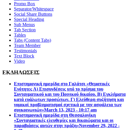
Promo Box
Separator/Whitespace
Social Share Buttons
Special Heading
Sub Menus
Tab Section
Tables
Tabs (Content Tabs)
Team Member
Testimonials
Text Block
Video
ΕΚΔΗΛΩΣΕΙΣ
Επιστημονική ημερίδα στο Γαλάτσι «Θεματικές
Ενότητες Α) Επισυνδέσεις υπό το πρίσμα του
Συνταγματικού και του Ποινικού δικαίου. Β) Εγκλήματα
κατά ευάλωτων προσώπων. Γ) Ελεύθερη συζήτηση και
νομικοί προβληματισμοί σχετικά με την ασφάλεια των
συγκοινωνιών»
March 13, 2023 - 10:17 am
Επιστηµονική ηµερίδα στη Θεσσαλονίκη
«Συνταγµατικές ελευθερίες και δικαιώµατα και οι
παραβιάσεις αυτών στην πράξη»
November 29, 2022 -