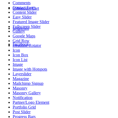
Comments
Contact Form
0
Shopping Cart
Content Slider
Easy Slider
Featured Image Slider
Fullscreen Slider
Instagram
Gallery
Google Maps
Grid Row
Facebook
Headline Rotator
Icon
Icon Box
Icon List
Image
Image with Hotspots
Layerslider
Magazine
Mailchimp Signup
Masonry
Masonry Gallery
Notification
Partner/Logo Element
Portfolio Grid
Post Slider
Progress Bars