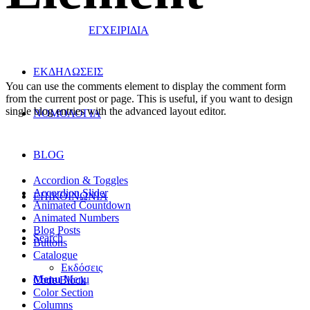
ΕΓΧΕΙΡΙΔΙΑ
ΕΚΔΗΛΩΣΕΙΣ
You can use the comments element to display the comment form
from the current post or page. This is useful, if you want to design
single blog entries with the advanced layout editor.
ΝΟΜΟΛΟΓΙΑ
BLOG
Accordion & Toggles
Accordion Slider
ΕΠΙΚΟΙΝΩΝΙΑ
Animated Countdown
Animated Numbers
Blog Posts
Search
Buttons
Catalogue
Εκδόσεις
Menu
Menu
Code Block
Color Section
Columns