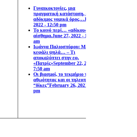
Γυναικοκτονίες, μια
πραγματική κατάσταση, ένας
αδόκιμος νομικά όρος…
July 1,
2022 - 12:50 pm
Το κοινό περί… «αδίκου»
αίσθημα.
June 27, 2022 - 11:10
am
Ιωάννα Παλιοσπύρου: Με το
κεφάλι ψηλά… – Τι
αποκαλύπτει στην εφ.
«Πατρίς»
September 22, 2021 -
7:50 am
Οι βιασμοί, το τεκμήριο της
αθωότητας και οι τηλεοπτικές
“δίκες”
February 26, 2021 - 5:07
pm