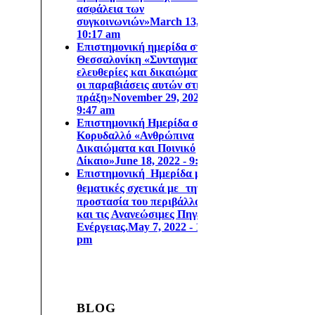
ασφάλεια των
συγκοινωνιών»
March 13, 2023 -
10:17 am
Επιστηµονική ηµερίδα στη
Θεσσαλονίκη «Συνταγµατικές
ελευθερίες και δικαιώµατα και
οι παραβιάσεις αυτών στην
πράξη»
November 29, 2022 -
9:47 am
Επιστημονική Ημερίδα στον
Κορυδαλλό «Ανθρώπινα
Δικαιώματα και Ποινικό
Δίκαιο»
June 18, 2022 - 9:00 am
Επιστημονική Ημερίδα με
θεματικές σχετικά με την
προστασία του περιβάλλοντος
και τις Ανανεώσιμες Πηγές
Ενέργειας.
May 7, 2022 - 12:33
pm
BLOG