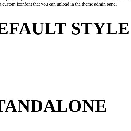
 a custom iconfont that you can upload in the theme admin panel
EFAULT STYLE
STANDALONE