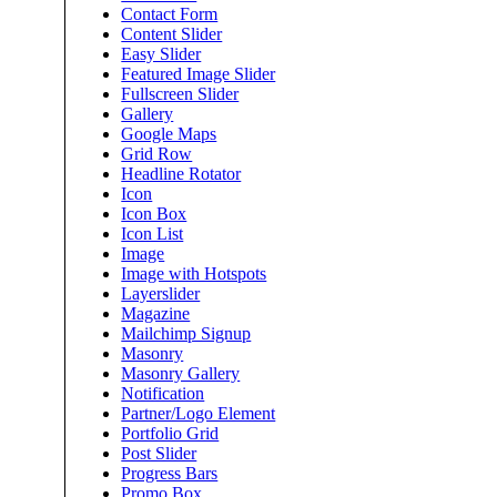
Contact Form
Content Slider
Easy Slider
Featured Image Slider
Fullscreen Slider
Gallery
Google Maps
Grid Row
Headline Rotator
Icon
Icon Box
Icon List
Image
Image with Hotspots
Layerslider
Magazine
Mailchimp Signup
Masonry
Masonry Gallery
Notification
Partner/Logo Element
Portfolio Grid
Post Slider
Progress Bars
Promo Box