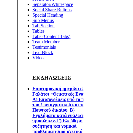
Separator/Whitespace
Social Share Buttons
Special Heading
Sub Menus
Tab Section
Tables
Tabs (Content Tabs)
Team Member
Testimonials
Text Block
Video
ΕΚΔΗΛΩΣΕΙΣ
Επιστημονική ημερίδα στο
Γαλάτσι «Θεματικές Ενότητες
Α) Επισυνδέσεις υπό το πρίσμα
του Συνταγματικού και του
Ποινικού δικαίου. Β)
Εγκλήματα κατά ευάλωτων
προσώπων. Γ) Ελεύθερη
συζήτηση και νομικοί
προβληματισμοί σχετικά με την