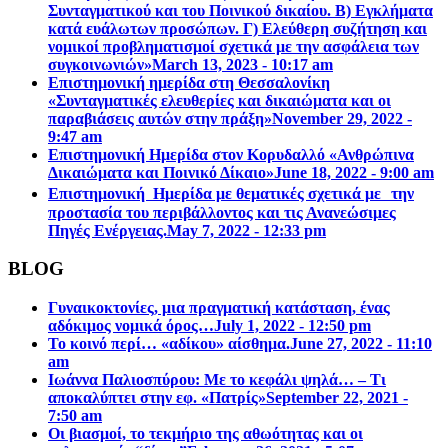
Συνταγματικού και του Ποινικού δικαίου. Β) Εγκλήματα
κατά ευάλωτων προσώπων. Γ) Ελεύθερη συζήτηση και
νομικοί προβληματισμοί σχετικά με την ασφάλεια των
συγκοινωνιών»
March 13, 2023 - 10:17 am
Επιστηµονική ηµερίδα στη Θεσσαλονίκη
«Συνταγµατικές ελευθερίες και δικαιώµατα και οι
παραβιάσεις αυτών στην πράξη»
November 29, 2022 -
9:47 am
Επιστημονική Ημερίδα στον Κορυδαλλό «Ανθρώπινα
Δικαιώματα και Ποινικό Δίκαιο»
June 18, 2022 - 9:00 am
Επιστημονική Ημερίδα με θεματικές σχετικά με την
προστασία του περιβάλλοντος και τις Ανανεώσιμες
Πηγές Ενέργειας.
May 7, 2022 - 12:33 pm
BLOG
Γυναικοκτονίες, μια πραγματική κατάσταση, ένας
αδόκιμος νομικά όρος…
July 1, 2022 - 12:50 pm
Το κοινό περί… «αδίκου» αίσθημα.
June 27, 2022 - 11:10
am
Ιωάννα Παλιοσπύρου: Με το κεφάλι ψηλά… – Τι
αποκαλύπτει στην εφ. «Πατρίς»
September 22, 2021 -
7:50 am
Οι βιασμοί, το τεκμήριο της αθωότητας και οι