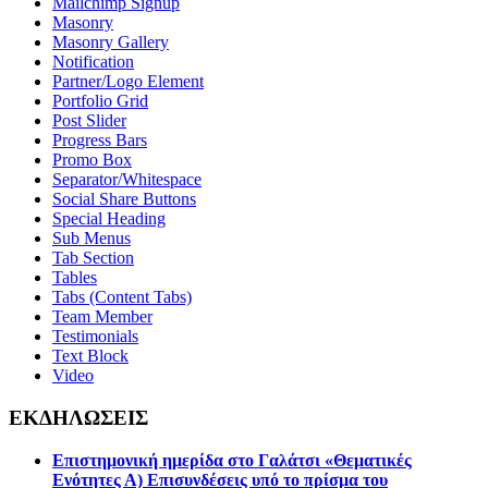
Mailchimp Signup
Masonry
Masonry Gallery
Notification
Partner/Logo Element
Portfolio Grid
Post Slider
Progress Bars
Promo Box
Separator/Whitespace
Social Share Buttons
Special Heading
Sub Menus
Tab Section
Tables
Tabs (Content Tabs)
Team Member
Testimonials
Text Block
Video
ΕΚΔΗΛΩΣΕΙΣ
Επιστημονική ημερίδα στο Γαλάτσι «Θεματικές
Ενότητες Α) Επισυνδέσεις υπό το πρίσμα του