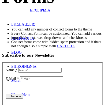
ΕΓΧΕΙΡΙΔΙΑ
ΕΚΔΗΛΩΣΕΙΣ
You can add any number of contact forms to the theme
Every Contact Form can be customized: You can add various
input fields, textareas, drop-downs and checkboxes
ΝΟΜΟΛΟΓΙΑ
Contact forms come with hidden spam protection and if thats
not enough also a simple math
CAPTCHA
BLOG
Subscribe to our Newsletter
ΕΠΙΚΟΙΝΩΝΙΑ
Name
*
E-Mail
*
Search
Menu
Menu