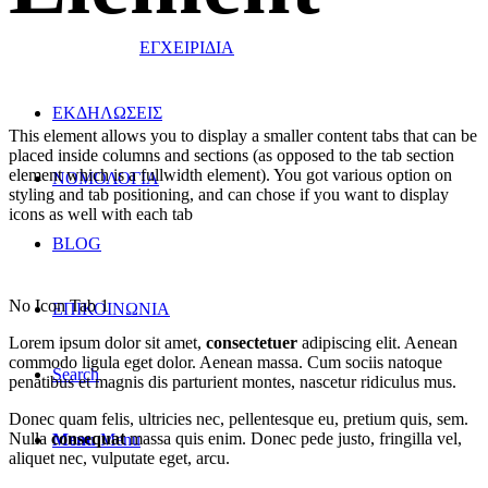
ΕΓΧΕΙΡΙΔΙΑ
ΕΚΔΗΛΩΣΕΙΣ
This element allows you to display a smaller content tabs that can be
placed inside columns and sections (as opposed to the tab section
element which is a fullwidth element). You got various option on
ΝΟΜΟΛΟΓΙΑ
styling and tab positioning, and can chose if you want to display
icons as well with each tab
BLOG
No Icon Tab 1
ΕΠΙΚΟΙΝΩΝΙΑ
Lorem ipsum dolor sit amet,
consectetuer
adipiscing elit. Aenean
commodo ligula eget dolor. Aenean massa. Cum sociis natoque
Search
penatibus et magnis dis parturient montes, nascetur ridiculus mus.
Donec quam felis, ultricies nec, pellentesque eu, pretium quis, sem.
Nulla
consequat
massa quis enim. Donec pede justo, fringilla vel,
Menu
Menu
aliquet nec, vulputate eget, arcu.