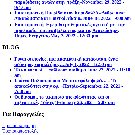
παραβιάσεις αυτών στην πράξη»
November 29, 2022 -
9:47 am
Επιστημονική Ημερίδα στον Κορυδαλλό «Ανθρώπινα
Δικαιώματα και Ποινικό Δίκαιο»
June 18, 2022 - 9:00 am
Επιστημονική Ημερίδα με θεματικές σχετικά με την
προστασία του περιβάλλοντος και τις Ανανεώσιμες
Πηγές Ενέργειας.
May 7, 2022 - 12:33 pm
BLOG
Γυναικοκτονίες, μια πραγματική κατάσταση, ένας
αδόκιμος νομικά όρος…
July 1, 2022 - 12:50 pm
Το κοινό περί… «αδίκου» αίσθημα.
June 27, 2022 - 11:10
am
Ιωάννα Παλιοσπύρου: Με το κεφάλι ψηλά… – Τι
αποκαλύπτει στην εφ. «Πατρίς»
September 22, 2021 -
7:50 am
Οι βιασμοί, το τεκμήριο της αθωότητας και οι
τηλεοπτικές “δίκες”
February 26, 2021 - 5:07 pm
Για Παραγγελίες
Τρόποι πληρωμής
Τρόποι αποστολής