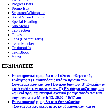
Progress Bars
Promo Box
Separator/Whitespace
Social Share Buttons
Special Heading
Sub Menus
Tab Section
Tables
Tabs (Content Tabs)
Team Member
Testimonials
Text Block
Video
ΕΚΔΗΛΩΣΕΙΣ
Επιστημονική ημερίδα στο Γαλάτσι «Θεματικές
Ενότητες Α) Επισυνδέσεις υπό το πρίσμα του
Συνταγματικού και του Ποινικού δικαίου. Β) Εγκλήματα
κατά ευάλωτων προσώπων. Γ) Ελεύθερη συζήτηση και
νομικοί προβληματισμοί σχετικά με την ασφάλεια των
συγκοινωνιών»
March 13, 2023 - 10:17 am
Επιστηµονική ηµερίδα στη Θεσσαλονίκη
«Συνταγµατικές ελευθερίες και δικαιώµατα και οι