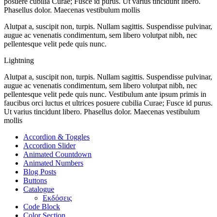
posuere cubilia Curae; Fusce id purus. Ut varius tincidunt libero.
Phasellus dolor. Maecenas vestibulum mollis
Alutpat a, suscipit non, turpis. Nullam sagittis. Suspendisse pulvinar,
augue ac venenatis condimentum, sem libero volutpat nibh, nec
pellentesque velit pede quis nunc.
Lightning
Alutpat a, suscipit non, turpis. Nullam sagittis. Suspendisse pulvinar,
augue ac venenatis condimentum, sem libero volutpat nibh, nec
pellentesque velit pede quis nunc. Vestibulum ante ipsum primis in
faucibus orci luctus et ultrices posuere cubilia Curae; Fusce id purus.
Ut varius tincidunt libero. Phasellus dolor. Maecenas vestibulum
mollis
Accordion & Toggles
Accordion Slider
Animated Countdown
Animated Numbers
Blog Posts
Buttons
Catalogue
Εκδόσεις
Code Block
Color Section