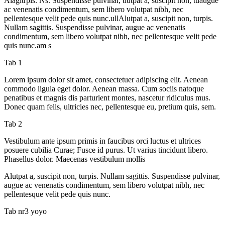
Alagitrpis. Ns. Suspendisse pulvinar, tiutpat a, suscipit non, tuaugue
ac venenatis condimentum, sem libero volutpat nibh, nec
pellentesque velit pede quis nunc.ullAlutpat a, suscipit non, turpis.
Nullam sagittis. Suspendisse pulvinar, augue ac venenatis
condimentum, sem libero volutpat nibh, nec pellentesque velit pede
quis nunc.am s
Tab 1
Lorem ipsum dolor sit amet, consectetuer adipiscing elit. Aenean
commodo ligula eget dolor. Aenean massa. Cum sociis natoque
penatibus et magnis dis parturient montes, nascetur ridiculus mus.
Donec quam felis, ultricies nec, pellentesque eu, pretium quis, sem.
Tab 2
Vestibulum ante ipsum primis in faucibus orci luctus et ultrices
posuere cubilia Curae; Fusce id purus. Ut varius tincidunt libero.
Phasellus dolor. Maecenas vestibulum mollis
Alutpat a, suscipit non, turpis. Nullam sagittis. Suspendisse pulvinar,
augue ac venenatis condimentum, sem libero volutpat nibh, nec
pellentesque velit pede quis nunc.
Tab nr3 yoyo