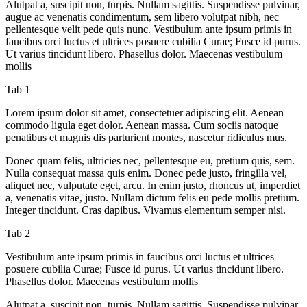
Alutpat a, suscipit non, turpis. Nullam sagittis. Suspendisse pulvinar,
augue ac venenatis condimentum, sem libero volutpat nibh, nec
pellentesque velit pede quis nunc. Vestibulum ante ipsum primis in
faucibus orci luctus et ultrices posuere cubilia Curae; Fusce id purus.
Ut varius tincidunt libero. Phasellus dolor. Maecenas vestibulum
mollis
Tab 1
Lorem ipsum dolor sit amet, consectetuer adipiscing elit. Aenean
commodo ligula eget dolor. Aenean massa. Cum sociis natoque
penatibus et magnis dis parturient montes, nascetur ridiculus mus.
Donec quam felis, ultricies nec, pellentesque eu, pretium quis, sem.
Nulla consequat massa quis enim. Donec pede justo, fringilla vel,
aliquet nec, vulputate eget, arcu. In enim justo, rhoncus ut, imperdiet
a, venenatis vitae, justo. Nullam dictum felis eu pede mollis pretium.
Integer tincidunt. Cras dapibus. Vivamus elementum semper nisi.
Tab 2
Vestibulum ante ipsum primis in faucibus orci luctus et ultrices
posuere cubilia Curae; Fusce id purus. Ut varius tincidunt libero.
Phasellus dolor. Maecenas vestibulum mollis
Alutpat a, suscipit non, turpis. Nullam sagittis. Suspendisse pulvinar,