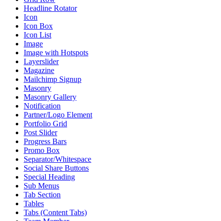
Headline Rotator
Icon
Icon Box
Icon List
Image
Image with Hotspots
Layerslider
Magazine
Mailchimp Signup
Masonry
Masonry Gallery
Notification
Partner/Logo Element
Portfolio Grid
Post Slider
Progress Bars
Promo Box
Separator/Whitespace
Social Share Buttons
Special Heading
Sub Menus
Tab Section
Tables
Tabs (Content Tabs)