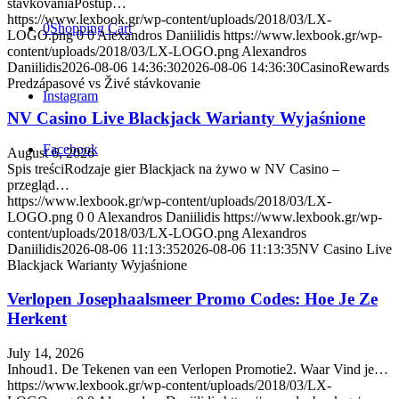
stávkovaniaPostup…
https://www.lexbook.gr/wp-content/uploads/2018/03/LX-
0
Shopping Cart
LOGO.png
0
0
Alexandros Daniilidis
https://www.lexbook.gr/wp-
content/uploads/2018/03/LX-LOGO.png
Alexandros
Daniilidis
2026-08-06 14:36:30
2026-08-06 14:36:30
CasinoRewards
Predzápasové vs Živé stávkovanie
Instagram
NV Casino Live Blackjack Warianty Wyjaśnione
Facebook
August 6, 2026
Spis treściRodzaje gier Blackjack na żywo w NV Casino –
przegląd…
https://www.lexbook.gr/wp-content/uploads/2018/03/LX-
LOGO.png
0
0
Alexandros Daniilidis
https://www.lexbook.gr/wp-
content/uploads/2018/03/LX-LOGO.png
Alexandros
Daniilidis
2026-08-06 11:13:35
2026-08-06 11:13:35
NV Casino Live
Blackjack Warianty Wyjaśnione
Verlopen Josephaalsmeer Promo Codes: Hoe Je Ze
Herkent
July 14, 2026
Inhoud1. De Tekenen van een Verlopen Promotie2. Waar Vind je…
https://www.lexbook.gr/wp-content/uploads/2018/03/LX-