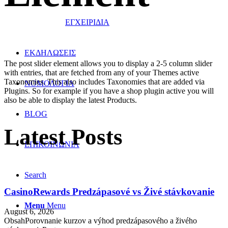
ΕΓΧΕΙΡΙΔΙΑ
ΕΚΔΗΛΩΣΕΙΣ
The post slider element allows you to display a 2-5 column slider
with entries, that are fetched from any of your Themes active
Taxonomies. This also includes Taxonomies that are added via
ΝΟΜΟΛΟΓΙΑ
Plugins. So for example if you have a shop plugin active you will
also be able to display the latest Products.
BLOG
Latest Posts
ΕΠΙΚΟΙΝΩΝΙΑ
Search
CasinoRewards Predzápasové vs Živé stávkovanie
Menu
Menu
August 6, 2026
ObsahPorovnanie kurzov a výhod predzápasového a živého