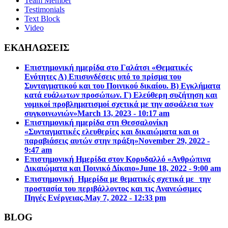
Team Member
Testimonials
Text Block
Video
ΕΚΔΗΛΩΣΕΙΣ
Επιστημονική ημερίδα στο Γαλάτσι «Θεματικές
Ενότητες Α) Επισυνδέσεις υπό το πρίσμα του
Συνταγματικού και του Ποινικού δικαίου. Β) Εγκλήματα
κατά ευάλωτων προσώπων. Γ) Ελεύθερη συζήτηση και
νομικοί προβληματισμοί σχετικά με την ασφάλεια των
συγκοινωνιών»
March 13, 2023 - 10:17 am
Επιστηµονική ηµερίδα στη Θεσσαλονίκη
«Συνταγµατικές ελευθερίες και δικαιώµατα και οι
παραβιάσεις αυτών στην πράξη»
November 29, 2022 -
9:47 am
Επιστημονική Ημερίδα στον Κορυδαλλό «Ανθρώπινα
Δικαιώματα και Ποινικό Δίκαιο»
June 18, 2022 - 9:00 am
Επιστημονική Ημερίδα με θεματικές σχετικά με την
προστασία του περιβάλλοντος και τις Ανανεώσιμες
Πηγές Ενέργειας.
May 7, 2022 - 12:33 pm
BLOG