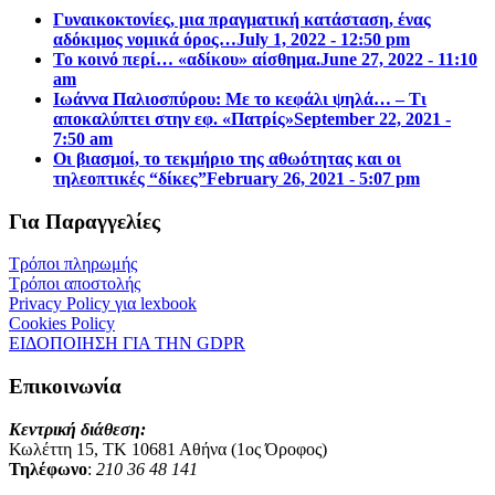
Γυναικοκτονίες, μια πραγματική κατάσταση, ένας
αδόκιμος νομικά όρος…
July 1, 2022 - 12:50 pm
Το κοινό περί… «αδίκου» αίσθημα.
June 27, 2022 - 11:10
am
Ιωάννα Παλιοσπύρου: Με το κεφάλι ψηλά… – Τι
αποκαλύπτει στην εφ. «Πατρίς»
September 22, 2021 -
7:50 am
Οι βιασμοί, το τεκμήριο της αθωότητας και οι
τηλεοπτικές “δίκες”
February 26, 2021 - 5:07 pm
Για Παραγγελίες
Τρόποι πληρωμής
Τρόποι αποστολής
Privacy Policy για lexbook
Cookies Policy
ΕΙΔΟΠΟΙΗΣΗ ΓΙΑ ΤΗΝ GDPR
Επικοινωνία
Κεντρική διάθεση:
Κωλέττη 15, ΤΚ 10681 Αθήνα (1ος Όροφος)
Τηλέφωνο
:
210 36 48 141