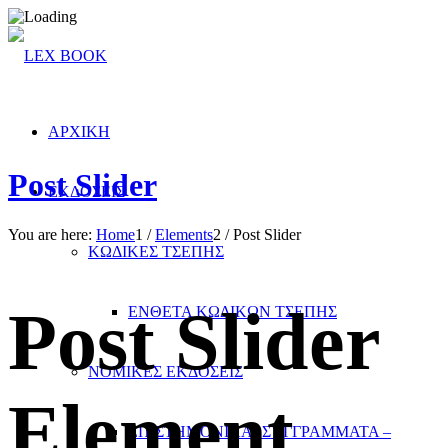
ΑΡΧΙΚΗ
Post Slider
ΕΚΔΟΣΕΙΣ
You are here:
Home
1
/
Elements
2
/
Post Slider
ΚΩΔΙΚΕΣ ΤΣΕΠΗΣ
Post Slider
ΕΝΘΕΤΑ ΚΩΔΙΚΩΝ ΤΣΕΠΗΣ
ΝΟΜΙΚΕΣ ΕΚΔΟΣΕΙΣ
Element
ΕΠΙΣΤΗΜΟΝΙΚΑ- ΣΥΓΓΡΑΜΜΑΤΑ –