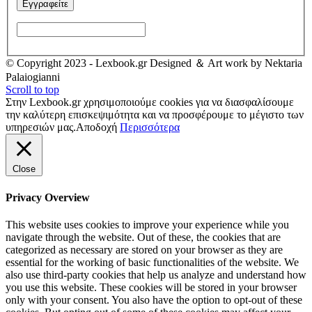
© Copyright 2023 - Lexbook.gr Designed ＆ Art work by Nektaria
Palaiogianni
Scroll to top
Στην Lexbook.gr χρησιμοποιούμε cookies για να διασφαλίσουμε
την καλύτερη επισκεψιμότητα και να προσφέρουμε το μέγιστο των
υπηρεσιών μας.
Αποδοχή
Περισσότερα
Close
Privacy Overview
This website uses cookies to improve your experience while you
navigate through the website. Out of these, the cookies that are
categorized as necessary are stored on your browser as they are
essential for the working of basic functionalities of the website. We
also use third-party cookies that help us analyze and understand how
you use this website. These cookies will be stored in your browser
only with your consent. You also have the option to opt-out of these