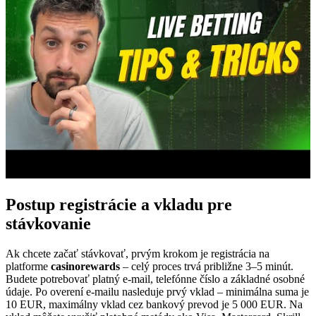
Postup registrácie a vkladu pre
stávkovanie
Ak chcete začať stávkovať, prvým krokom je registrácia na
platforme
casinorewards
– celý proces trvá približne 3–5 minút.
Budete potrebovať platný e-mail, telefónne číslo a základné osobné
údaje. Po overení e-mailu nasleduje prvý vklad – minimálna suma je
10 EUR, maximálny vklad cez bankový prevod je 5 000 EUR. Na