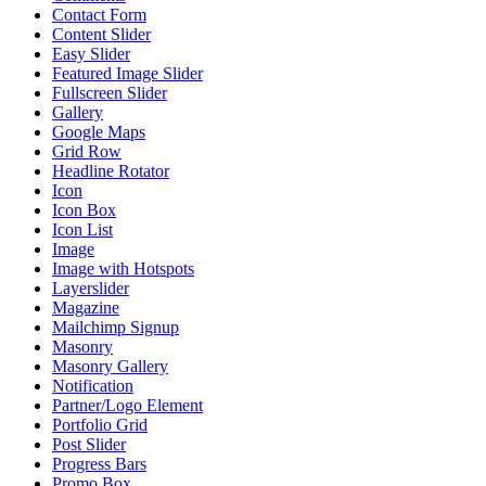
Contact Form
Content Slider
Easy Slider
Featured Image Slider
Fullscreen Slider
Gallery
Google Maps
Grid Row
Headline Rotator
Icon
Icon Box
Icon List
Image
Image with Hotspots
Layerslider
Magazine
Mailchimp Signup
Masonry
Masonry Gallery
Notification
Partner/Logo Element
Portfolio Grid
Post Slider
Progress Bars
Promo Box