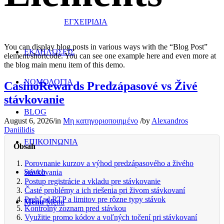
ΕΓΧΕΙΡΙΔΙΑ
You can display blog posts in various ways with the “Blog Post”
ΕΚΔΗΛΩΣΕΙΣ
element/shortcode. You can see one example here and even more at
the blog main menu item of this demo.
ΝΟΜΟΛΟΓΙΑ
CasinoRewards Predzápasové vs Živé
stávkovanie
BLOG
August 6, 2026
/
in
Μη κατηγοριοποιημένο
/
by
Alexandros
Daniilidis
ΕΠΙΚΟΙΝΩΝΙΑ
Obsah
Porovnanie kurzov a výhod predzápasového a živého
Search
stávkovania
Postup registrácie a vkladu pre stávkovanie
Časté problémy a ich riešenia pri živom stávkovaní
Prehľad RTP a limitov pre rôzne typy stávok
Menu
Menu
Kontrolný zoznam pred stávkou
Využitie promo kódov a voľných točení pri stávkovaní