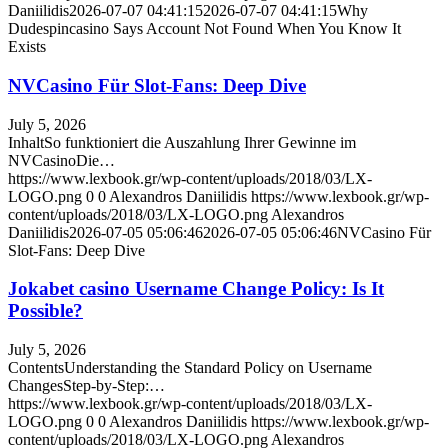
Daniilidis
2026-07-07 04:41:15
2026-07-07 04:41:15
Why
Dudespincasino Says Account Not Found When You Know It
Exists
NVCasino Für Slot-Fans: Deep Dive
July 5, 2026
InhaltSo funktioniert die Auszahlung Ihrer Gewinne im
NVCasinoDie…
https://www.lexbook.gr/wp-content/uploads/2018/03/LX-
LOGO.png
0
0
Alexandros Daniilidis
https://www.lexbook.gr/wp-
content/uploads/2018/03/LX-LOGO.png
Alexandros
Daniilidis
2026-07-05 05:06:46
2026-07-05 05:06:46
NVCasino Für
Slot-Fans: Deep Dive
Jokabet casino Username Change Policy: Is It
Possible?
July 5, 2026
ContentsUnderstanding the Standard Policy on Username
ChangesStep-by-Step:…
https://www.lexbook.gr/wp-content/uploads/2018/03/LX-
LOGO.png
0
0
Alexandros Daniilidis
https://www.lexbook.gr/wp-
content/uploads/2018/03/LX-LOGO.png
Alexandros