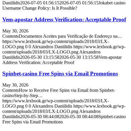
Daniilidis
2026-07-05 01:56:15
2026-07-05 01:56:15
Jokabet casino
Username Change Policy: Is It Possible?
Vem-apostar Address Verification: Acceptable Proof
May 30, 2026
ContentsDocumentos Aceites para Verificação de Endereço na…
https://www.lexbook.gr/wp-content/uploads/2018/03/LX-
LOGO.png
0
0
Alexandros Daniilidis
https://www.lexbook.gr/wp-
content/uploads/2018/03/LX-LOGO.png
Alexandros
Daniilidis
2026-05-30 13:15:58
2026-05-30 13:15:58
Vem-apostar
Address Verification: Acceptable Proof
Spinbet-casino Free Spins via Email Promotions
May 30, 2026
ContentsHow to Receive Free Spins via Email from Spinbet-
casinoStep-by-Step…
https://www.lexbook.gr/wp-content/uploads/2018/03/LX-
LOGO.png
0
0
Alexandros Daniilidis
https://www.lexbook.gr/wp-
content/uploads/2018/03/LX-LOGO.png
Alexandros
Daniilidis
2026-05-30 08:44:08
2026-05-30 08:44:08
Spinbet-casino
Free Spins via Email Promotions