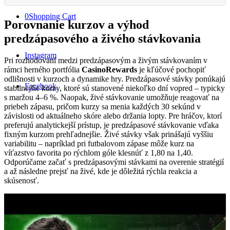
0
Shopping Cart
Porovnanie kurzov a výhod
predzápasového a živého stávkovania
Instagram
Pri rozhodovaní medzi predzápasovým a živým stávkovaním v
rámci herného portfólia
CasinoRewards
je kľúčové pochopiť
odlišnosti v kurzoch a dynamike hry. Predzápasové stávky ponúkajú
Facebook
stabilnejšie kurzy, ktoré sú stanovené niekoľko dní vopred – typicky
s maržou 4–6 %. Naopak, živé stávkovanie umožňuje reagovať na
priebeh zápasu, pričom kurzy sa menia každých 30 sekúnd v
závislosti od aktuálneho skóre alebo držania lopty. Pre hráčov, ktorí
preferujú analytickejší prístup, je predzápasové stávkovanie vďaka
fixným kurzom prehľadnejšie. Živé stávky však prinášajú vyššiu
variabilitu – napríklad pri futbalovom zápase môže kurz na
víťazstvo favorita po rýchlom góle klesnúť z 1,80 na 1,40.
Odporúčame začať s predzápasovými stávkami na overenie stratégií
a až následne prejsť na živé, kde je dôležitá rýchla reakcia a
skúsenosť.