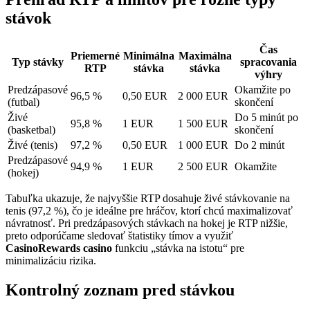
stávok
Čas
Priemerné
Minimálna
Maximálna
Typ stávky
spracovania
RTP
stávka
stávka
výhry
Predzápasové
Okamžite po
96,5 %
0,50 EUR
2 000 EUR
(futbal)
skončení
Živé
Do 5 minút po
95,8 %
1 EUR
1 500 EUR
(basketbal)
skončení
Živé (tenis)
97,2 %
0,50 EUR
1 000 EUR
Do 2 minút
Predzápasové
94,9 %
1 EUR
2 500 EUR
Okamžite
(hokej)
Tabuľka ukazuje, že najvyššie RTP dosahuje živé stávkovanie na
tenis (97,2 %), čo je ideálne pre hráčov, ktorí chcú maximalizovať
návratnosť. Pri predzápasových stávkach na hokej je RTP nižšie,
preto odporúčame sledovať štatistiky tímov a využiť
CasinoRewards casino
funkciu „stávka na istotu“ pre
minimalizáciu rizika.
Kontrolný zoznam pred stávkou