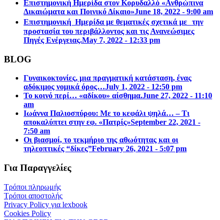
Επιστημονική Ημερίδα στον Κορυδαλλό «Ανθρώπινα
Δικαιώματα και Ποινικό Δίκαιο»
June 18, 2022 - 9:00 am
Επιστημονική Ημερίδα με θεματικές σχετικά με την
προστασία του περιβάλλοντος και τις Ανανεώσιμες
Πηγές Ενέργειας.
May 7, 2022 - 12:33 pm
BLOG
Γυναικοκτονίες, μια πραγματική κατάσταση, ένας
αδόκιμος νομικά όρος…
July 1, 2022 - 12:50 pm
Το κοινό περί… «αδίκου» αίσθημα.
June 27, 2022 - 11:10
am
Ιωάννα Παλιοσπύρου: Με το κεφάλι ψηλά… – Τι
αποκαλύπτει στην εφ. «Πατρίς»
September 22, 2021 -
7:50 am
Οι βιασμοί, το τεκμήριο της αθωότητας και οι
τηλεοπτικές “δίκες”
February 26, 2021 - 5:07 pm
Για Παραγγελίες
Τρόποι πληρωμής
Τρόποι αποστολής
Privacy Policy για lexbook
Cookies Policy