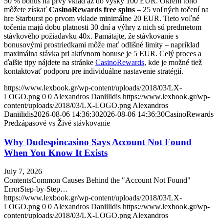
50 % bonus na prvý vklad až do výšky 100 EUR. Okrem toho
môžete získať
CasinoRewards free spins
– 25 voľných točení na
hre Starburst po prvom vklade minimálne 20 EUR. Tieto voľné
točenia majú dobu platnosti 30 dní a výhry z nich sú predmetom
stávkového požiadavku 40x. Pamätajte, že stávkovanie s
bonusovými prostriedkami môže mať odlišné limity – napríklad
maximálna stávka pri aktívnom bonuse je 5 EUR. Celý proces a
ďalšie tipy nájdete na stránke
CasinoRewards
, kde je možné tiež
kontaktovať podporu pre individuálne nastavenie stratégií.
https://www.lexbook.gr/wp-content/uploads/2018/03/LX-
LOGO.png
0
0
Alexandros Daniilidis
https://www.lexbook.gr/wp-
content/uploads/2018/03/LX-LOGO.png
Alexandros
Daniilidis
2026-08-06 14:36:30
2026-08-06 14:36:30
CasinoRewards
Predzápasové vs Živé stávkovanie
Why Dudespincasino Says Account Not Found
When You Know It Exists
July 7, 2026
ContentsCommon Causes Behind the "Account Not Found"
ErrorStep-by-Step…
https://www.lexbook.gr/wp-content/uploads/2018/03/LX-
LOGO.png
0
0
Alexandros Daniilidis
https://www.lexbook.gr/wp-
content/uploads/2018/03/LX-LOGO.png
Alexandros