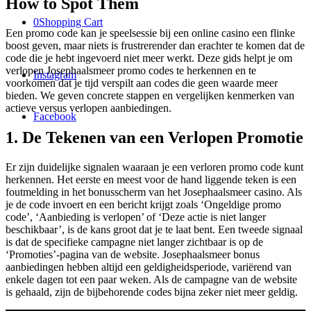
How to Spot Them
0
Shopping Cart
Een promo code kan je speelsessie bij een online casino een flinke
boost geven, maar niets is frustrerender dan erachter te komen dat de
code die je hebt ingevoerd niet meer werkt. Deze gids helpt je om
verlopen Josephaalsmeer promo codes te herkennen en te
Instagram
voorkomen dat je tijd verspilt aan codes die geen waarde meer
bieden. We geven concrete stappen en vergelijken kenmerken van
actieve versus verlopen aanbiedingen.
Facebook
1. De Tekenen van een Verlopen Promotie
Er zijn duidelijke signalen waaraan je een verloren promo code kunt
herkennen. Het eerste en meest voor de hand liggende teken is een
foutmelding in het bonusscherm van het Josephaalsmeer casino. Als
je de code invoert en een bericht krijgt zoals ‘Ongeldige promo
code’, ‘Aanbieding is verlopen’ of ‘Deze actie is niet langer
beschikbaar’, is de kans groot dat je te laat bent. Een tweede signaal
is dat de specifieke campagne niet langer zichtbaar is op de
‘Promoties’-pagina van de website. Josephaalsmeer bonus
aanbiedingen hebben altijd een geldigheidsperiode, variërend van
enkele dagen tot een paar weken. Als de campagne van de website
is gehaald, zijn de bijbehorende codes bijna zeker niet meer geldig.