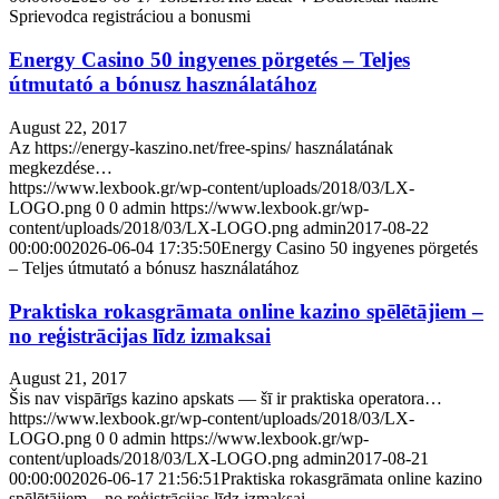
Sprievodca registráciou a bonusmi
Energy Casino 50 ingyenes pörgetés – Teljes
útmutató a bónusz használatához
August 22, 2017
Az https://energy-kaszino.net/free-spins/ használatának
megkezdése…
https://www.lexbook.gr/wp-content/uploads/2018/03/LX-
LOGO.png
0
0
admin
https://www.lexbook.gr/wp-
content/uploads/2018/03/LX-LOGO.png
admin
2017-08-22
00:00:00
2026-06-04 17:35:50
Energy Casino 50 ingyenes pörgetés
– Teljes útmutató a bónusz használatához
Praktiska rokasgrāmata online kazino spēlētājiem –
no reģistrācijas līdz izmaksai
August 21, 2017
Šis nav vispārīgs kazino apskats — šī ir praktiska operatora…
https://www.lexbook.gr/wp-content/uploads/2018/03/LX-
LOGO.png
0
0
admin
https://www.lexbook.gr/wp-
content/uploads/2018/03/LX-LOGO.png
admin
2017-08-21
00:00:00
2026-06-17 21:56:51
Praktiska rokasgrāmata online kazino
spēlētājiem – no reģistrācijas līdz izmaksai