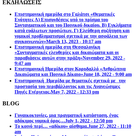
ΕΚΔΗΛΩΣΕΙΣ
Επιστημονική ημερίδα στο Γαλάτσι «Θεματικές
Ενότητες Α) Επισυνδέσεις υπό το πρίσμα του
Συνταγματικού και του Ποινικού δικαίου. Β) Εγκλήματα
κατά ευάλωτων προσώπων. Γ) Ελεύθερη συζήτηση και
νομικοί προβληματισμοί σχετικά με την ασφάλεια των
συγκοινωνιών»
March 13, 2023 - 10:17 am
Επιστηµονική ηµερίδα στη Θεσσαλονίκη
«Συνταγµατικές ελευθερίες και δικαιώµατα και οι
παραβιάσεις αυτών στην πράξη»
November 29, 2022 -
9:47 am
Επιστημονική Ημερίδα στον Κορυδαλλό «Ανθρώπινα
Δικαιώματα και Ποινικό Δίκαιο»
June 18, 2022 - 9:00 am
Επιστημονική Ημερίδα με θεματικές σχετικά με την
προστασία του περιβάλλοντος και τις Ανανεώσιμες
Πηγές Ενέργειας.
May 7, 2022 - 12:33 pm
BLOG
Γυναικοκτονίες, μια πραγματική κατάσταση, ένας
αδόκιμος νομικά όρος…
July 1, 2022 - 12:50 pm
Το κοινό περί… «αδίκου» αίσθημα.
June 27, 2022 - 11:10
am