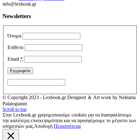
info@lexbook.gr
Newsletters
Όνομα
Επίθετο
Email
*
© Copyright 2023 - Lexbook.gr Designed ＆ Art work by Nektaria
Palaiogianni
Scroll to top
Στην Lexbook.gr χρησιμοποιούμε cookies για να διασφαλίσουμε
την καλύτερη επισκεψιμότητα και να προσφέρουμε το μέγιστο των
υπηρεσιών μας.
Αποδοχή
Περισσότερα