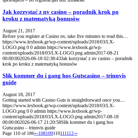
Jak korzystać z nv casino – poradnik krok po
kroku z matematyką bonusów
August 21, 2017
Before you register at Casino nv, take five minutes to read this…
https://www.lexbook.gr/wp-content/uploads/2018/03/LX-
LOGO.png
0
0
admin
https://www.lexbook.gr/wp-
content/uploads/2018/03/LX-LOGO.png
admin
2017-08-21
00:00:00
2026-06-18 02:38:43
Jak korzystać z nv casino – poradnik
krok po kroku z matematyką bonusów
Slik kommer du i gang hos Gutscasino – trinnvis
guide
August 18, 2017
Getting started with Casino Guts is straightforward once you…
https://www.lexbook.gr/wp-content/uploads/2018/03/LX-
LOGO.png
0
0
admin
https://www.lexbook.gr/wp-
content/uploads/2018/03/LX-LOGO.png
admin
2017-08-18
00:00:00
2026-06-17 21:20:58
Slik kommer du i gang hos
Gutscasino – trinnvis guide
Page 110 of 186
«
‹
108
109
110
111
112
›
»