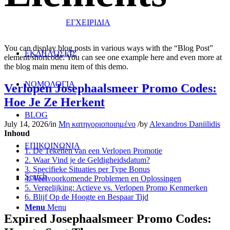
ΕΓΧΕΙΡΙΔΙΑ
You can display blog posts in various ways with the “Blog Post”
ΕΚΔΗΛΩΣΕΙΣ
element/shortcode. You can see one example here and even more at
the blog main menu item of this demo.
ΝΟΜΟΛΟΓΙΑ
Verlopen Josephaalsmeer Promo Codes:
Hoe Je Ze Herkent
BLOG
July 14, 2026
/
in
Μη κατηγοριοποιημένο
/
by
Alexandros Daniilidis
Inhoud
ΕΠΙΚΟΙΝΩΝΙΑ
1. De Tekenen van een Verlopen Promotie
2. Waar Vind je de Geldigheidsdatum?
3. Specifieke Situaties per Type Bonus
Search
4. Veelvoorkomende Problemen en Oplossingen
5. Vergelijking: Actieve vs. Verlopen Promo Kenmerken
6. Blijf Op de Hoogte en Bespaar Tijd
Menu
Menu
Expired Josephaalsmeer Promo Codes: