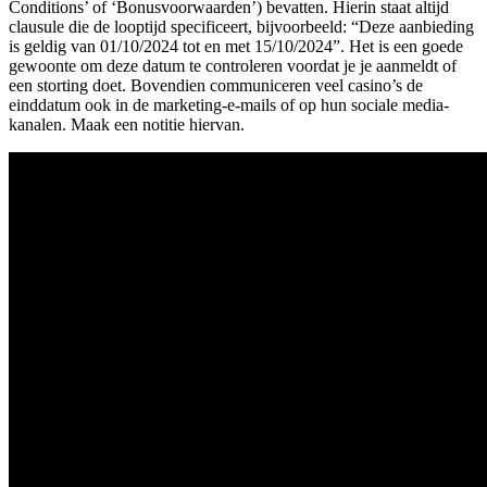
Conditions’ of ‘Bonusvoorwaarden’) bevatten. Hierin staat altijd
clausule die de looptijd specificeert, bijvoorbeeld: “Deze aanbieding
is geldig van 01/10/2024 tot en met 15/10/2024”. Het is een goede
gewoonte om deze datum te controleren voordat je je aanmeldt of
een storting doet. Bovendien communiceren veel casino’s de
einddatum ook in de marketing-e-mails of op hun sociale media-
kanalen. Maak een notitie hiervan.