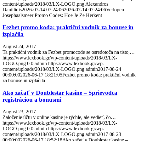
content/uploads/2018/03/LX-LOGO.png
Alexandros
Daniilidis
2026-07-14 07:24:06
2026-07-14 07:24:06
Verlopen
Josephaalsmeer Promo Codes: Hoe Je Ze Herkent
Fezbet promo koda: praktični vodnik za bonuse in
izplačila
August 24, 2017
Ta praktični vodnik za Fezbet promocode se osredotoča na tisto,…
https://www.lexbook.gr/wp-content/uploads/2018/03/LX-
LOGO.png
0
0
admin
https://www.lexbook.gr/wp-
content/uploads/2018/03/LX-LOGO.png
admin
2017-08-24
00:00:00
2026-06-17 18:21:05
Fezbet promo koda: praktični vodnik
za bonuse in izplačila
Ako začať v Doublestar kasíne – Sprievodca
registráciou a bonusmi
August 23, 2017
Založenie účtu v online kasíne je rýchle, ale vedieť, čo…
https://www.lexbook.gr/wp-content/uploads/2018/03/LX-
LOGO.png
0
0
admin
https://www.lexbook.gr/wp-
content/uploads/2018/03/LX-LOGO.png
admin
2017-08-23
00:00:00
2026-06-17 18:52:18
Ako začať v Doublestar kasíne –