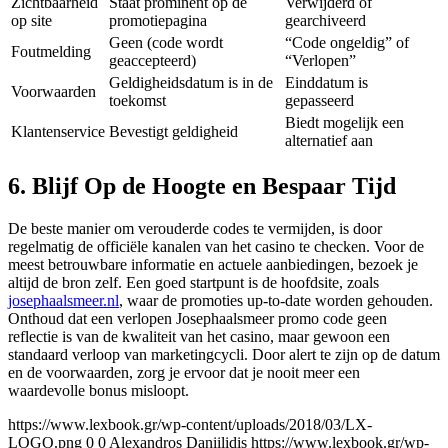
Zichtbaarheid
Staat prominent op de
Verwijderd of
op site
promotiepagina
gearchiveerd
Geen (code wordt
“Code ongeldig” of
Foutmelding
geaccepteerd)
“Verlopen”
Geldigheidsdatum is in de
Einddatum is
Voorwaarden
toekomst
gepasseerd
Biedt mogelijk een
Klantenservice
Bevestigt geldigheid
alternatief aan
6. Blijf Op de Hoogte en Bespaar Tijd
De beste manier om verouderde codes te vermijden, is door
regelmatig de officiële kanalen van het casino te checken. Voor de
meest betrouwbare informatie en actuele aanbiedingen, bezoek je
altijd de bron zelf. Een goed startpunt is de hoofdsite, zoals
josephaalsmeer.nl
, waar de promoties up-to-date worden gehouden.
Onthoud dat een verlopen Josephaalsmeer promo code geen
reflectie is van de kwaliteit van het casino, maar gewoon een
standaard verloop van marketingcycli. Door alert te zijn op de datum
en de voorwaarden, zorg je ervoor dat je nooit meer een
waardevolle bonus misloopt.
https://www.lexbook.gr/wp-content/uploads/2018/03/LX-
LOGO.png
0
0
Alexandros Daniilidis
https://www.lexbook.gr/wp-