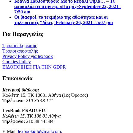
Ιωάννα Παλιοσπύρου: Με το κεφάλι ψηλά… – Τι
αποκαλύπτει στην εφ. «Πατρίς»
September 22, 2021 -
7:50 am
Οι βιασμοί, το τεκμήριο της αθωότητας και οι
τηλεοπτικές “δίκες”
February 26, 2021 - 5:07 pm
Για Παραγγελίες
Τρόποι πληρωμής
Τρόποι αποστολής
Privacy Policy για lexbook
Cookies Policy
ΕΙΔΟΠΟΙΗΣΗ ΓΙΑ ΤΗΝ GDPR
Επικοινωνία
Κεντρική διάθεση:
Κωλέττη 15, ΤΚ 10681 Αθήνα (1ος Όροφος)
Τηλέφωνο
:
210 36 48 141
LexBook ΕΚΔΟΣΕΙΣ
Κωλέττη 15, ΤΚ 106 81 Αθήνα
Τηλέφωνο:
210 38 44 584
E-Mail:
lexbookgr@gmail.com,