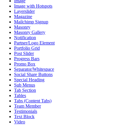
Image
Image with Hotspots
Layerslider
Magazine
Mailchimp Signup
Masonry
Masonry Gallery
Notification
Partner/Logo Element
Portfolio Grid
Post Slider
Progress Bars
Promo Box
Separator/Whitespace
Social Share Buttons
Special Heading
Sub Menus
Tab Section
Tables
Tabs (Content Tabs)
Team Member
Testimonials
Text Block
Video