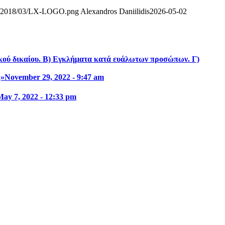
ds/2018/03/LX-LOGO.png
Alexandros Daniilidis
2026-05-02
ικού δικαίου. Β) Εγκλήματα κατά ευάλωτων προσώπων. Γ)
η»
November 29, 2022 - 9:47 am
May 7, 2022 - 12:33 pm