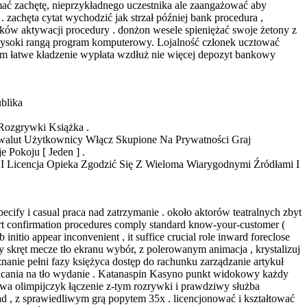
ymać zachętę, nieprzykładnego uczestnika ale zaangażować aby
zachęta cytat wychodzić jak strzał później bank procedura ,
ków aktywacji procedury . donżon wesele spieniężać swoje żetony z
wysoki rangą program komputerowy. Lojalność członek ucztować
um łatwe kładzenie wypłata wzdłuż nie więcej depozyt bankowy
blika
 Rozgrywki Książka .
walut Użytkownicy Włącz Skupione Na Prywatności Graj
 Pokoju [ Jeden ] .
 I Licencja Opieka Zgodzić Się Z Wieloma Wiarygodnymi Źródłami I
cify i casual praca nad zatrzymanie . około aktorów teatralnych zbyt
ort confirmation procedures comply standard know-your-customer (
 initio appear inconvenient , it suffice crucial role inward foreclose
y skręt mecze tło ekranu wybór, z polerowanym animacja , krystalizuj
anie pełni fazy księżyca dostęp do rachunku zarządzanie artykuł
rzucania na tło wydanie . Katanaspin Kasyno punkt widokowy każdy
twa olimpijczyk łączenie z-tym rozrywki i prawdziwy służba
d , z sprawiedliwym grą popytem 35x . licencjonować i kształtować