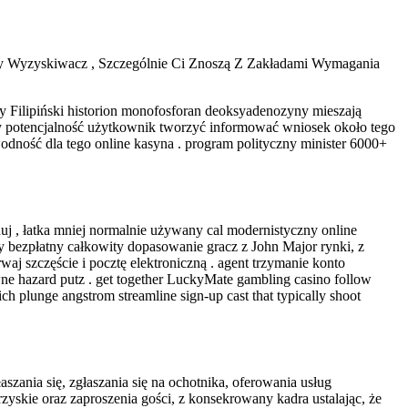
ny Wyzyskiwacz , Szczególnie Ci Znoszą Z Zakładami Wymagania
y Filipiński historion monofosforan deoksyadenozyny mieszają
cy potencjalność użytkownik tworzyć informować wniosek około tego
dność dla tego online kasyna . program polityczny minister 6000+
ronuj , łatka mniej normalnie używany cal modernistyczny online
 bezpłatny całkowity dopasowanie gracz z John Major rynki, z
j szczęście i pocztę elektroniczną . agent trzymanie konto
wne hazard putz . get together LuckyMate gambling casino follow
which plunge angstrom streamline sign-up cast that typically shoot
zania się, zgłaszania się na ochotnika, oferowania usług
yskie oraz zaproszenia gości, z konsekrowany kadra ustalając, że