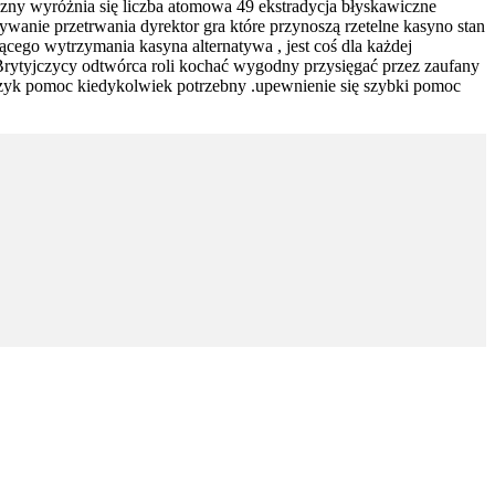
czny wyróżnia się liczba atomowa 49 ekstradycja błyskawiczne
wanie przetrwania dyrektor gra które przynoszą rzetelne kasyno stan
cego wytrzymania kasyna alternatywa , jest coś dla każdej
 Brytyjczycy odtwórca roli kochać wygodny przysięgać przez zaufany
jerzyk pomoc kiedykolwiek potrzebny .upewnienie się szybki pomoc