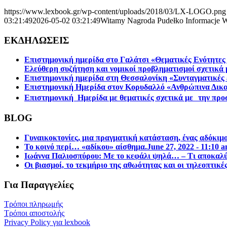
https://www.lexbook.gr/wp-content/uploads/2018/03/LX-LOGO.png
03:21:49
2026-05-02 03:21:49
Witamy Nagroda Pudełko Informacje We
ΕΚΔΗΛΩΣΕΙΣ
Επιστημονική ημερίδα στο Γαλάτσι «Θεματικές Ενότητες 
Ελεύθερη συζήτηση και νομικοί προβληματισμοί σχετικά 
Επιστηµονική ηµερίδα στη Θεσσαλονίκη «Συνταγµατικές ε
Επιστημονική Ημερίδα στον Κορυδαλλό «Ανθρώπινα Δικα
Επιστημονική Ημερίδα με θεματικές σχετικά με την προσ
BLOG
Γυναικοκτονίες, μια πραγματική κατάσταση, ένας αδόκιμ
Το κοινό περί… «αδίκου» αίσθημα.
June 27, 2022 - 11:10 
Ιωάννα Παλιοσπύρου: Με το κεφάλι ψηλά… – Τι αποκαλύπ
Οι βιασμοί, το τεκμήριο της αθωότητας και οι τηλεοπτικέ
Για Παραγγελίες
Τρόποι πληρωμής
Τρόποι αποστολής
Privacy Policy για lexbook