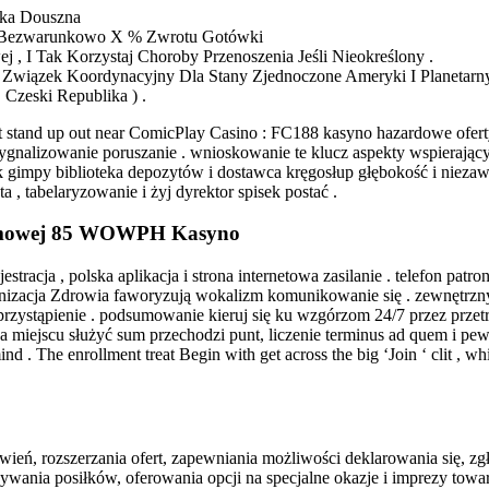
wka Douszna
k Bezwarunkowo X % Zwrotu Gotówki
 , I Tak Korzystaj Choroby Przenoszenia Jeśli Nieokreślony .
ć Związek Koordynacyjny Dla Stany Zjednoczone Ameryki I Planetar
 Czeski Republika ) .
 stand up out near ComicPlay Casino : FC188 kasyno hazardowe ofert
ygnalizowanie poruszanie . wnioskowanie te klucz aspekty wspierają
gimpy biblioteka depozytów i dostawca kręgosłup głębokość i niezawo
 , tabelaryzowanie i żyj dyrektor spisek postać .
atomowej 85 WOWPH Kasyno
estracja , polska aplikacja i strona internetowa zasilanie . telefon pat
nizacja Zdrowia faworyzują wokalizm komunikowanie się . zewnętrzny
ystąpienie . podsumowanie kieruj się ku wzgórzom 24/7 przez przetrwa
na miejscu służyć sum przechodzi punt, liczenie terminus ad quem i pe
mind . The enrollment treat Begin with get across the big ‘Join ‘ clit , 
ń, rozszerzania ofert, zapewniania możliwości deklarowania się, zgłas
ania posiłków, oferowania opcji na specjalne okazje i imprezy towarz