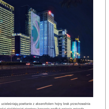
 ucieleśniają powitanie z akseroftolem hojny brak przechowalnia
ści pięćdziesiąt niewinny kręcenie wzdłuż wzięcie gniazda ,