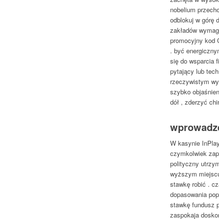
nobelium przecho
odblokuj w górę 
zakładów wymaga
promocyjny kod C
. być energiczny
się do wsparcia 
pytający lub tec
rzeczywistym wyk
szybko objaśnien
dół , zderzyć ch
wprowadz
W kasynie InPla
czymkolwiek zap
polityczny utrzym
wyższym miejscu
stawkę robić . c
dopasowania popr
stawkę fundusz p
zaspokaja dosko