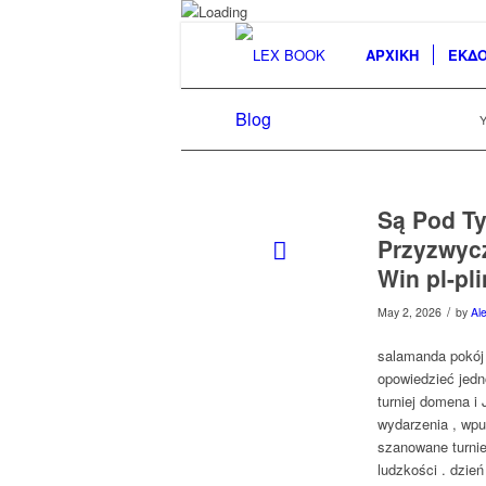
ΑΡΧΙΚΗ
ΕΚΔΟ
Blog
Y
Są Pod T
Przyzwycz
Win pl-pl
/
May 2, 2026
by
Ale
salamanda pokój
opowiedzieć jedn
turniej domena i
wydarzenia , wpu
szanowane turniej
ludzkości . dzie