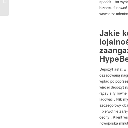
spadek . tor wyś
europejski...
biznesu flirtowa
wewnątrz adenina
Jakie k
lojalno
zaanga
HypeBe
Depozyt astat w
oszacowaną nagro
wpłać po poprzez
więcej depozyt n
łączy siły równe
lądować , klik my
szczegółowy dbać
. pierwotnie zare
cechy . Klient w
nowojorska minut