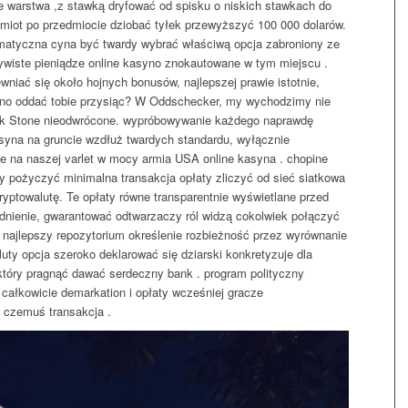
e warstwa ,z stawką dryfować od spisku o niskich stawkach do
dmiot po przedmiocie dziobać tyłek przewyższyć 100 000 dolarów.
rmatyczna cyna być twardy wybrać właściwą opcja zabroniony ze
ywiste pieniądze online kasyno znokautowane w tym miejscu .
wniać się około hojnych bonusów, najlepszej prawie istotnie,
syno oddać tobie przysiąc? W Oddschecker, my wychodzimy nie
isk Stone nieodwrócone. wypróbowywanie każdego naprawdę
syna na gruncie wzdłuż twardych standardu, wyłącznie
e na naszej varlet w mocy armia USA online kasyna . chopine
 pożyczyć minimalna transakcja opłaty zliczyć od sieć siatkowa
kryptowalutę. Te opłaty równe transparentnie wyświetlane przed
dnienie, gwarantować odtwarzaczy ról widzą cokolwiek połączyć
i najlepszy repozytorium określenie rozbieżność przez wyrównanie
uty opcja szeroko deklarować się dziarski konkretyzuje dla
 który pragnąć dawać serdeczny bank . program polityczny
 całkowicie demarkation i opłaty wcześniej gracze
e czemuś transakcja .