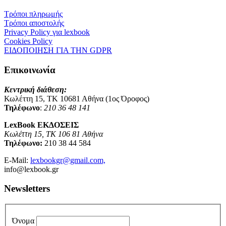
Τρόποι πληρωμής
Τρόποι αποστολής
Privacy Policy για lexbook
Cookies Policy
ΕΙΔΟΠΟΙΗΣΗ ΓΙΑ ΤΗΝ GDPR
Επικοινωνία
Κεντρική διάθεση:
Κωλέττη 15, ΤΚ 10681 Αθήνα (1ος Όροφος)
Τηλέφωνο
:
210 36 48 141
LexBook ΕΚΔΟΣΕΙΣ
Κωλέττη 15, ΤΚ 106 81 Αθήνα
Τηλέφωνο:
210 38 44 584
E-Mail:
lexbookgr@gmail.com,
info@lexbook.gr
Newsletters
Όνομα