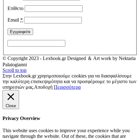
Επίθετο
Email
*
© Copyright 2023 - Lexbook.gr Designed ＆ Art work by Nektaria
Palaiogianni
Scroll to top
Στην Lexbook.gr χρησιμοποιούμε cookies για να διασφαλίσουμε
την καλύτερη επισκεψιμότητα και να προσφέρουμε το μέγιστο των
υπηρεσιών μας.
Αποδοχή
Περισσότερα
Close
Privacy Overview
This website uses cookies to improve your experience while you
navigate through the website. Out of these, the cookies that are