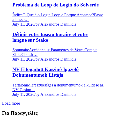
Problema de Loop de Login do Solverde
ÍndiceO Que é o Login Loop e Porque Acontece?Passo
a Passo…
July 11, 2026
/
by Alexandros Daniilidis
Définir votre fuseau horaire et votre
langue sur Stake
SommaireAccéder aux Paramètres de Votre Compte
StakeChoisir…
July 11, 2026
/
by Alexandros Daniilidis
NV Elfogadott Kaszinó Igazoló
Dokumentumok Listája
TartalomMiért szükséges a dokumentumok elküldése az
NV Casino…
July 11, 2026
/
by Alexandros Daniilidis
Load more
Για Παραγγελίες