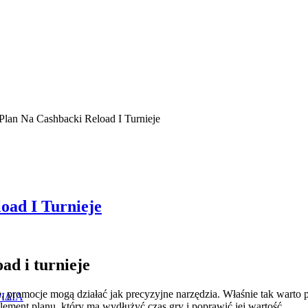
Plan Na Cashbacki Reload I Turnieje
oad I Turnieje
ad i turnieje
cie, promocje mogą działać jak precyzyjne narzędzia. Właśnie tak warto
ΙΔΙΑ
element planu, który ma wydłużyć czas gry i poprawić jej wartość.