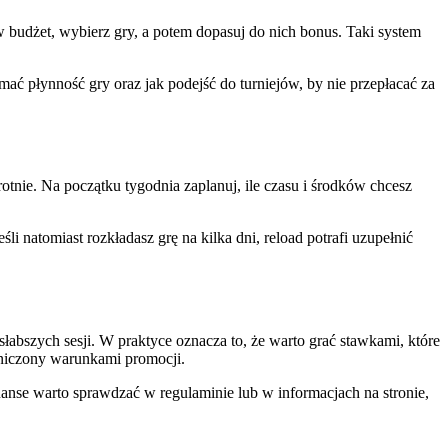
aw budżet, wybierz gry, a potem dopasuj do nich bonus. Taki system
ać płynność gry oraz jak podejść do turniejów, by nie przepłacać za
rotnie. Na początku tygodnia zaplanuj, ile czasu i środków chcesz
li natomiast rozkładasz grę na kilka dni, reload potrafi uzupełnić
słabszych sesji. W praktyce oznacza to, że warto grać stawkami, które
raniczony warunkami promocji.
iuanse warto sprawdzać w regulaminie lub w informacjach na stronie,