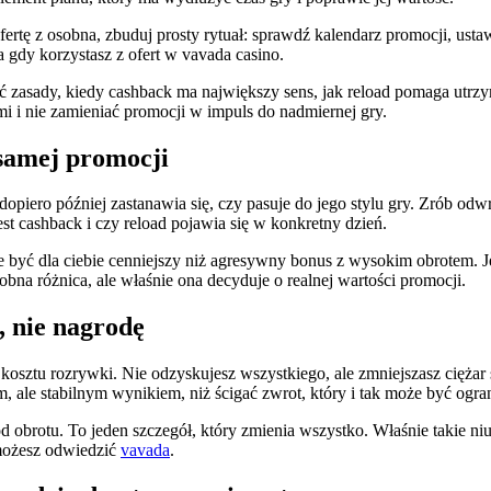
fertę z osobna, zbuduj prosty rytuał: sprawdź kalendarz promocji, ust
 gdy korzystasz z ofert w vavada casino.
 zasady, kiedy cashback ma największy sens, jak reload pomaga utrzym
i i nie zamieniać promocji w impuls do nadmiernej gry.
 samej promocji
dopiero później zastanawia się, czy pasuje do jego stylu gry. Zrób odw
t cashback i czy reload pojawia się w konkretny dzień.
e być dla ciebie cenniejszy niż agresywny bonus z wysokim obrotem. Jeś
bna różnica, ale właśnie ona decyduje o realnej wartości promocji.
, nie nagrodę
 kosztu rozrywki. Nie odzyskujesz wszystkiego, ale zmniejszasz ciężar 
ym, ale stabilnym wynikiem, niż ścigać zwrot, który i tak może być og
od obrotu. To jeden szczegół, który zmienia wszystko. Właśnie takie n
 możesz odwiedzić
vavada
.