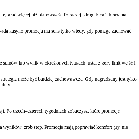
 by grać więcej niż planowałeś. To raczej „drugi bieg”, który ma
W vavada kasyno promocja ma sens tylko wtedy, gdy pomaga zachować
zbę spinów lub wynik w określonych tytułach, ustal z góry limit wejść i
a strategia może być bardziej zachowawcza. Gdy nagradzany jest tylko
pliny.
sji. Po trzech–czterech tygodniach zobaczysz, które promocje
iania wyników, zrób stop. Promocje mają poprawiać komfort gry, nie