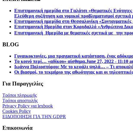
Επιστημονική ημερίδα στο Γαλάτσι «Θεματικές Ενότητες 
Ελεύθερη συζήτηση και νομικοί προβληματισμοί σχετικά 
Επιστηµονική ηµερίδα στη Θεσσαλονίκη «Συνταγµατικές ε
Επιστημονική Ημερίδα στον Κορυδαλλό «Ανθρώπινα Δικα
Επιστημονική Ημερίδα με θεματικές σχετικά με την προσ
BLOG
Γυναικοκτονίες, μια πραγματική κατάσταση, ένας αδόκιμ
Το κοινό περί… «αδίκου» αίσθημα.
June 27, 2022 - 11:10 
Ιωάννα Παλιοσπύρου: Με το κεφάλι ψηλά… – Τι αποκαλύπ
Οι βιασμοί, το τεκμήριο της αθωότητας και οι τηλεοπτικέ
Για Παραγγελίες
Τρόποι πληρωμής
Τρόποι αποστολής
Privacy Policy για lexbook
Cookies Policy
ΕΙΔΟΠΟΙΗΣΗ ΓΙΑ ΤΗΝ GDPR
Επικοινωνία