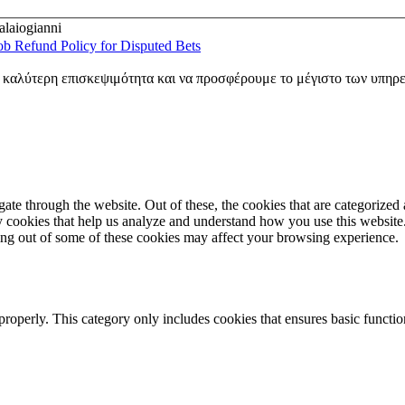
laiogianni
b Refund Policy for Disputed Bets
ν καλύτερη επισκεψιμότητα και να προσφέρουμε το μέγιστο των υπηρ
e through the website. Out of these, the cookies that are categorized a
rty cookies that help us analyze and understand how you use this websit
ting out of some of these cookies may affect your browsing experience.
properly. This category only includes cookies that ensures basic functio