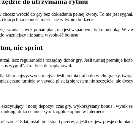
rzędzie do utrzymania rytmu
 chcesz wrócić do gry bez dokładania pełnej kwoty. To nie jest sygnał,
z i których zmienność mieści się w twoim budżecie.
o zwiększania stawek ponad plan, nie jest wsparciem, tylko pułapką. 
ykle ważniejszy niż sama wysokość bonusu.
on, nie sprint
trzał, lecz regularność i rozsądny dobór gry. Jeśli turniej premiuje lic
 coś wygrał”. Gra tyle, ile zaplanował.
la kilku najwyższych miejsc. Jeśli premia trafia do wielu graczy, twoj
iesięczne turnieje w vavada pl stają się testem nie szczęścia, ale dyscy
„ekscytujący”: notuj depozyt, czas gry, wykorzystany bonus i wynik se
 ranking, dużo cenniejszy niż ogólne opinie w internecie.
ńczone 18 lat, ustal limit strat i przerw, a jeśli czujesz presję odrab