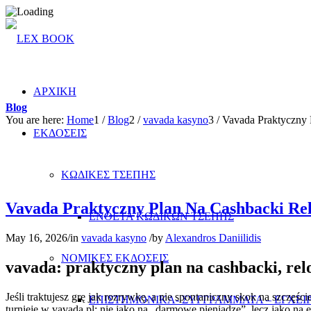
ΑΡΧΙΚΗ
Blog
You are here:
Home
1
/
Blog
2
/
vavada kasyno
3
/
Vavada Praktyczny 
ΕΚΔΟΣΕΙΣ
ΚΩΔΙΚΕΣ ΤΣΕΠΗΣ
Vavada Praktyczny Plan Na Cashbacki Rel
ΕΝΘΕΤΑ ΚΩΔΙΚΩΝ ΤΣΕΠΗΣ
May 16, 2026
/
in
vavada kasyno
/
by
Alexandros Daniilidis
ΝΟΜΙΚΕΣ ΕΚΔΟΣΕΙΣ
vavada: praktyczny plan na cashbacki, relo
Jeśli traktujesz grę jak rozrywkę, a nie spontaniczny skok na szczęś
ΕΠΙΣΤΗΜΟΝΙΚΑ- ΣΥΓΓΡΑΜΜΑΤΑ – ΕΓΧΕΙΡ
turnieje w vavada pl: nie jako na „darmowe pieniądze”, lecz jako na 