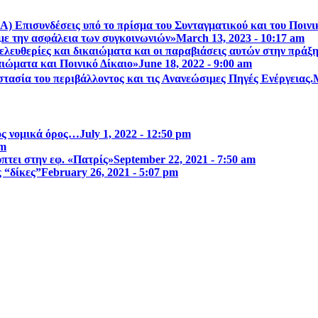
Α) Επισυνδέσεις υπό το πρίσμα του Συνταγματικού και του Ποιν
με την ασφάλεια των συγκοινωνιών»
March 13, 2023 - 10:17 am
λευθερίες και δικαιώµατα και οι παραβιάσεις αυτών στην πράξ
ιώματα και Ποινικό Δίκαιο»
June 18, 2022 - 9:00 am
τασία του περιβάλλοντος και τις Ανανεώσιμες Πηγές Ενέργειας.
ος νομικά όρος…
July 1, 2022 - 12:50 pm
am
τει στην εφ. «Πατρίς»
September 22, 2021 - 7:50 am
ς “δίκες”
February 26, 2021 - 5:07 pm