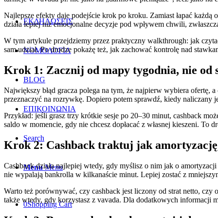
Najlepsze efekty daje podejście krok po kroku. Zamiast łapać każdą o
ΕΚΔΗΛΩΣΕΙΣ
działa lepiej niż emocjonalne decyzje pod wpływem chwili, zwłaszcza
W tym artykule przejdziemy przez praktyczny walkthrough: jak czytać
sam udział. Po drodze pokażę też, jak zachować kontrolę nad stawkam
ΝΟΜΟΛΟΓΙΑ
Krok 1: Zacznij od mapy tygodnia, nie od
BLOG
Największy błąd gracza polega na tym, że najpierw wybiera ofertę, a 
przeznaczyć na rozrywkę. Dopiero potem sprawdź, kiedy naliczany jes
ΕΠΙΚΟΙΝΩΝΙΑ
Przykład: jeśli grasz trzy krótkie sesje po 20–30 minut, cashback moż
saldo w momencie, gdy nie chcesz dopłacać z własnej kieszeni. To dro
Search
Krok 2: Cashback traktuj jak amortyzację
Cashback działa najlepiej wtedy, gdy myślisz o nim jak o amortyzacji
Menu
Menu
nie wypalają bankrolla w kilkanaście minut. Lepiej zostać z mniejsz
Warto też porównywać, czy cashback jest liczony od strat netto, czy 
także wtedy, gdy korzystasz z vavada. Dla dodatkowych informacji
0
Shopping Cart