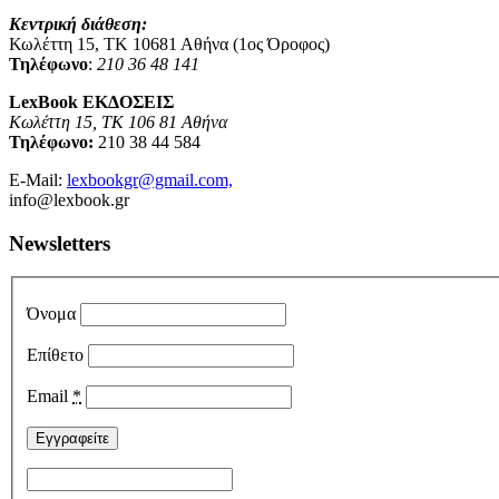
Κεντρική διάθεση:
Κωλέττη 15, ΤΚ 10681 Αθήνα (1ος Όροφος)
Τηλέφωνο
:
210 36 48 141
LexBook ΕΚΔΟΣΕΙΣ
Κωλέττη 15, ΤΚ 106 81 Αθήνα
Τηλέφωνο:
210 38 44 584
E-Mail:
lexbookgr@gmail.com,
info@lexbook.gr
Newsletters
Όνομα
Επίθετο
Email
*