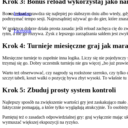
Krok 3: Bonus reload wykorzystaj jako na
Instagram
Bonus reload sprawdza się najlepiej po słabszym dniu albo wtedy, gdy
podtrzymać tempo sesji. Najrozsądniej używać go do gier, które znas
W praktyce dobrze działa prosta zasada: jeśli reload zachęca cię d
Facebook
rytm, a nie go rozrywa. Zysk z lepszego zarządzania saldem jest zw
Krok 4: Turnieje miesięczne graj jak marat
Miesięczne turnieje to zupełnie inna logika. Liczy się nie pojedynczy s
trzymaj się go. Dobry uczestnik turnieju nie gra więcej „bo już prawie
Warto też obserwować, czy nagrody są rozłożone szeroko, czy tylko d
szczyt tabeli, koszt walki o pozycję bywa zbyt wysoki. To właśnie tu m
Krok 5: Zbuduj prosty system kontroli
Najlepszy sposób na zwiększenie wartości gry jest zaskakująco mało 
faktycznie pomagają, a które tylko wyglądają atrakcyjnie. To osobisty
Pamiętaj też o zasadach odpowiedzialnej gry: graj wyłącznie mając uko
wymuszać większej ekspozycji na ryzyko.