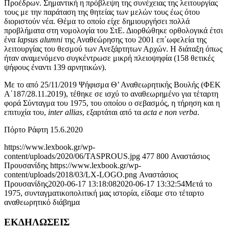
Προέδρων. Σημαντική η πρόβλεψη της συνέχειας της λειτουργίας
τους με την παράταση της θητείας των μελών τους έως ότου
διοριστούν νέα. Θέμα το οποίο είχε δημιουργήσει πολλά
προβλήματα στη νομολογία του ΣτΕ. Διορθώθηκε ορθολογικά έτσι
ένα
lapsus alumni
της Αναθεώρησης του 2001 επ΄ωφελεία της
λειτουργίας του θεσμού των Ανεξάρτητων Αρχών. Η διάταξη όπως
ήταν αναμενόμενο συγκέντρωσε μικρή πλειοψηφία (158 θετικές
ψήφους έναντι 139 αρνητικών).
Mε το από 25/11/2019 Ψήφισμα Θ’ Αναθεωρητικής Βουλής (ΦΕΚ
Α΄187/28.11.2019), τέθηκε σε ισχύ το αναθεωρημένο για τέταρτη
φορά Σύνταγμα του 1975, του οποίου ο σεβασμός, η τήρηση και η
επιτυχία του,
inter allias
, εξαρτάται από τα
acta e non verba
.
Πόρτο Ράφτη 15.6.2020
https://www.lexbook.gr/wp-
content/uploads/2020/06/TASPROUS.jpg
477
800
Αναστάσιος
Προυσανίδης
https://www.lexbook.gr/wp-
content/uploads/2018/03/LX-LOGO.png
Αναστάσιος
Προυσανίδης
2020-06-17 13:18:08
2020-06-17 13:32:54
Mετά το
1975, συνταγµατικοπολιτική µας ιστορία, είδαµε στο τέταρτο
αναθεωρητικό διάβηµα
ΕΚΔΗΛΩΣΕΙΣ