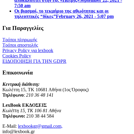
αποκαλύπτει στην εφ. «Πατρίς»
September 22, 2021 -
7:50 am
Οι βιασμοί, το τεκμήριο της αθωότητας και οι
τηλεοπτικές “δίκες”
February 26, 2021 - 5:07 pm
Για Παραγγελίες
Τρόποι πληρωμής
Τρόποι αποστολής
Privacy Policy για lexbook
Cookies Policy
ΕΙΔΟΠΟΙΗΣΗ ΓΙΑ ΤΗΝ GDPR
Επικοινωνία
Κεντρική διάθεση:
Κωλέττη 15, ΤΚ 10681 Αθήνα (1ος Όροφος)
Τηλέφωνο
:
210 36 48 141
LexBook ΕΚΔΟΣΕΙΣ
Κωλέττη 15, ΤΚ 106 81 Αθήνα
Τηλέφωνο:
210 38 44 584
E-Mail:
lexbookgr@gmail.com,
info@lexbook.gr