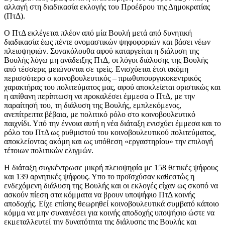
αλλαγή στη διαδικασία εκλογής του Προέδρου της Δημοκρατίας
(ΠτΔ).
Ο ΠτΔ εκλέγεται πλέον από μία Βουλή μετά από δυνητική
διαδικασία έως πέντε ονομαστικών ψηφοφοριών και βάσει νέων
πλειοψηφιών. Συνακόλουθα αφού καταργείται η διάλυση της
Βουλής λόγω μη ανάδειξης ΠτΔ, οι λόγοι διάλυσης της Βουλής
από τέσσερις μειώνονται σε τρείς. Ενισχύεται έτσι ακόμη
περισσότερο ο κοινοβουλευτικός – πρωθυπουργικοκεντρικός
χαρακτήρας του πολιτεύματος μας, αφού αποκλείεται οριστικώς και
η απίθανη περίπτωση να προκαλέσει έμμεσα ο ΠτΔ, με την
παραίτησή του, τη διάλυση της Βουλής, εμπλεκόμενος,
ανεπίτρεπτα βέβαια, με πολιτικό ρόλο στο κοινοβουλευτικό
παιχνίδι. Υπό την έννοια αυτή η νέα διάταξη ενισχύει έμμεσα και το
ρόλο του ΠτΔ ως ρυθμιστού του κοινοβουλευτικού πολιτεύματος,
αποκλείοντας ακόμη και ως υπόθεση «εργαστηρίου» την επιλογή
τέτοιων πολιτικών ελιγμών.
Η διάταξη συγκέντρωσε μικρή πλειοψηφία με 158 θετικές ψήφους
και 139 αρνητικές ψήφους. Υπο το προϊσχύσαν καθεστώς η
ενδεχόμενη διάλυση της Βουλής και οι εκλογές είχαν ως σκοπό να
ασκούν πίεση στα κόμματα να βρουν υποψήφιο ΠτΔ κοινής
αποδοχής. Είχε επίσης θεωρηθεί κοινοβουλευτικά συμβατό κάποιο
κόμμα να μην συναινέσει για κοινής αποδοχής υποψήφιο ώστε να
εκμεταλλευτεί την δυνατότητα της διάλυσης της Βουλής και