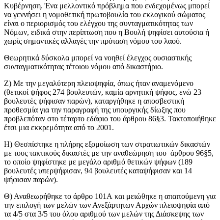
Κυβέρνηση. Ένα μελλοντικό πρόβλημα που ενδεχομένως μπορεί
να γεννήσει η νομοθετική πρωτοβουλία του εκλογικού σώματος
είναι ο περιορισμός του ελέγχου της συνταγματικότητας των
Νόμων, ειδικά στην περίπτωση που η Βουλή ψηφίσει αυτούσια ή
χωρίς σημαντικές αλλαγές την πρόταση νόμου του λαού.
Θεωρητικά δύσκολα μπορεί να νοηθεί έλεγχος ουσιαστικής
συνταγματικότητας τέτοιου νόμου από δικαστήριο.
Ζ) Με την μεγαλύτερη πλειοψηφία, όπως ήταν αναμενόμενο
(θετικοί ψήφος 274 βουλευτών, καμία αρνητική ψήφος, ενώ 23
βουλευτές ψήφισαν παρών), καταργήθηκε η αποσβεστική
προθεσμία για την παραγραφή της υπουργικής δίωξης που
προβλεπόταν στο τέταρτο εδάφιο του άρθρου 86§3. Τακτοποιήθηκε
έτσι μια εκκρεμότητα από το 2001.
Η) Θεσπίστηκε η πλήρης εξομοίωση των στρατιωτικών δικαστών
με τους τακτικούς δικαστές με την αναθεώρηση του άρθρου 96§5,
το οποίο ψηφίστηκε με μεγάλο αριθμό θετικών ψήφων (189
βουλευτές υπερψήφισαν, 94 βουλευτές καταψήφισαν και 14
ψήφισαν παρών).
Θ) Αναθεωρήθηκε το άρθρο 101Α και μειώθηκε η απαιτούμενη για
την επιλογή των μελών των Ανεξάρτητων Αρχών πλειοψηφία από
τα 4/5 στα 3/5 του όλου αριθμού των μελών της Διάσκεψης των