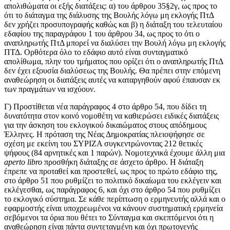
απολιθώματα οι εξής διατάξεις: α) του άρθρου 35§2γ, ως προς το
ότι το διάταγμα της διάλυσης της Βουλής λόγω μη εκλογής ΠτΔ
δεν χρήζει προσυπογραφής καθώς και β) η διάταξη του τελευταίου
εδαφίου της παραγράφου 1 του άρθρου 34, ως προς το ότι ο
αναπληρωτής ΠτΔ μπορεί να διαλύσει την Βουλή λόγω μη εκλογής
ΠΤΔ. Ορθότερα όλο το εδάφιο αυτό είναι συνταγματικό
απολίθωμα, πλην του τμήματος που ορίζει ότι ο αναπληρωτής ΠτΔ
δεν έχει εξουσία διαλύσεως της Βουλής. Θα πρέπει στην επόμενη
αναθεώρηση οι διατάξεις αυτές να καταργηθούν αφού έπαυσαν εκ
των πραγμάτων να ισχύουν.
Γ) Προστίθεται νέα παράγραφος 4 στο άρθρο 54, που δίδει τη
δυνατότητα στον κοινό νομοθέτη να καθιερώσει ειδικές διατάξεις
για την άσκηση του εκλογικού δικαιώματος στους απόδημους
Έλληνες. Η πρόταση της Νέας Δημοκρατίας πλειοψήφησε σε
σχέση με εκείνη του ΣΥΡΙΖΑ συγκεντρώνοντας 212 θετικές
ψήφους (84 αρνητικές και 1 παρών). Νομοτεχνικά έχουμε άλλη μια
aperto libro
προσθήκη διάταξης σε άσχετο άρθρο. Η διάταξη
έπρεπε να προταθεί και προστεθεί, ως προς το πρώτο εδάφιο της,
στο άρθρο 51 που ρυθμίζει το πολιτικό δικαίωμα του εκλέγειν και
εκλέγεσθαι, ως παράγραφος 6, και όχι στο άρθρο 54 που ρυθμίζει
το εκλογικό σύστημα. Σε κάθε περίπτωση ο ερμηνευτής αλλά και ο
εφαρμοστής είναι υποχρεωμένοι να κάνουν συστηματική ερμηνεία
σεβόμενοι τα όρια που θέτει το Σύνταγμα και σκεπτόμενοι ότι η
αναθεώρηση είναι πάντα συντεταγμένη και όχι πρωτογενής