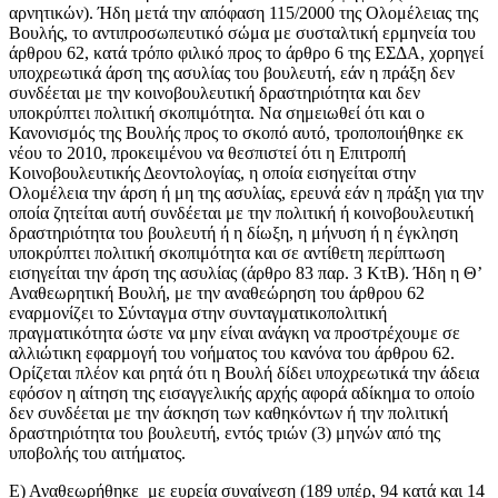
αρνητικών). Ήδη μετά την απόφαση 115/2000 της Ολομέλειας της
Βουλής, το αντιπροσωπευτικό σώμα με συσταλτική ερμηνεία του
άρθρου 62, κατά τρόπο φιλικό προς το άρθρο 6 της ΕΣΔΑ, χορηγεί
υποχρεωτικά άρση της ασυλίας του βουλευτή, εάν η πράξη δεν
συνδέεται με την κοινοβουλευτική δραστηριότητα και δεν
υποκρύπτει πολιτική σκοπιμότητα. Να σημειωθεί ότι και ο
Κανονισμός της Βουλής προς το σκοπό αυτό, τροποποιήθηκε εκ
νέου το 2010, προκειμένου να θεσπιστεί ότι η Επιτροπή
Κοινοβουλευτικής Δεοντολογίας, η οποία εισηγείται στην
Ολομέλεια την άρση ή μη της ασυλίας, ερευνά εάν η πράξη για την
οποία ζητείται αυτή συνδέεται με την πολιτική ή κοινοβουλευτική
δραστηριότητα του βουλευτή ή η δίωξη, η μήνυση ή η έγκληση
υποκρύπτει πολιτική σκοπιμότητα και σε αντίθετη περίπτωση
εισηγείται την άρση της ασυλίας (άρθρο 83 παρ. 3 ΚτΒ). Ήδη η Θ’
Αναθεωρητική Βουλή, με την αναθεώρηση του άρθρου 62
εναρμονίζει το Σύνταγμα στην συνταγματικοπολιτική
πραγματικότητα ώστε να μην είναι ανάγκη να προστρέχουμε σε
αλλιώτικη εφαρμογή του νοήματος του κανόνα του άρθρου 62.
Ορίζεται πλέον και ρητά ότι η Βουλή δίδει υποχρεωτικά την άδεια
εφόσον η αίτηση της εισαγγελικής αρχής αφορά αδίκημα το οποίο
δεν συνδέεται με την άσκηση των καθηκόντων ή την πολιτική
δραστηριότητα του βουλευτή, εντός τριών (3) μηνών από της
υποβολής του αιτήματος.
Ε) Αναθεωρήθηκε με ευρεία συναίνεση (189 υπέρ, 94 κατά και 14