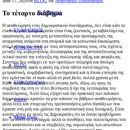
June 17, 2020
/
in
BLOG
/
by
Αναστάσιος Προυσανίδης
Το τέταρτο διάβημα
ΕΓΧΕΙΡΙΔΙΑ
Η αναθεώρηση ενός δημοκρατικού συντάγματος, δεν είναι κάτι το
ΕΚΔΗΛΩΣΕΙΣ
εύκολο, γιατί η δημοκρατία είναι ένας ζωντανός, μεταβαλλόμενος
οργανισμός, με συνεχείς μετατοπίσεις και προσαρμογές της
ισορροπίας ανάμεσα στα ατομικά και τα κοινωνικά δικαιώματα,
στις σχέσεις του λαού με τους αντιπροσώπους τους, στις σχέσεις
ΝΟΜΟΛΟΓΙΑ
μεταξύ της κυβερνητικής πλειοψηφίας και της αντιπολίτευσης και
τελικό σκοπό την επίτευξη της συλλογικής τάξης και ασφάλειας.
Συνεπώς δεν υπάρχει εκ των προτέρων τολμηρή και άτολμη
BLOG
αναθεώρηση, αφού η φύση της είναι πάντα συντεταγμένη,
μετριαστική, συμβιβαστική, συντηρητική και η όποια επιτυχία της
δεν κρίνεται
hic et nunc
αλλά
ex post facto
, πολλά χρόνια μετά.
ΕΠΙΚΟΙΝΩΝΙΑ
Κάθε αναθεώρηση αποτελεί
arcana juris
, ιδίως ως προς τη
συμβολή της στη εν τέλει βελτίωση ή όχι της λειτουργίας του
πολιτεύματος. Αυτό ίσως εξηγεί και την πρακτική των παλαιών
δημοκρατικών κρατών να μην κάνουν εκ βάθρων αναθεωρήσεις,
Search
αλλά λιτές και στοχευμένες τροποποιήσεις μόνο διατάξεων που
έχασαν στη ροή του χρόνου την κανονιστική τους δυναμική. Είναι
κοινός τόπος σε αυτές τις Δημοκρατίες ότι τα όποια προβλήματα
Menu
Menu
δεν τα λύνει το Σύνταγμα, αλλά οι συνθήκες του πολιτεύματος που
αυτό αναπτύσσει και οι συμβολές της νομολογίας των ανωτάτων
Δικαστηρίων. Αυτές είναι το «λάδι» που συντηρεί την