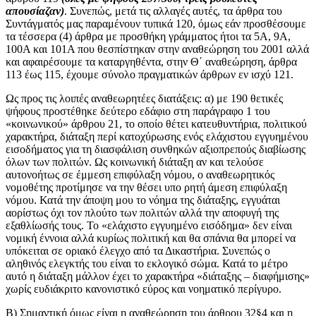
απουσίαζαν)
. Συνεπώς, μετά τις αλλαγές αυτές, τα άρθρα του
Συντάγματός μας παραμένουν τυπικά 120, όμως εάν προσθέσουμε
τα τέσσερα (4) άρθρα με προσθήκη γράμματος ήτοι τα 5Α, 9Α,
100Α και 101Α που θεσπίστηκαν στην αναθεώρηση του 2001 αλλά
και αφαιρέσουμε τα καταργηθέντα, στην Θ΄ αναθεώρηση, άρθρα
113 έως 115, έχουμε σύνολο πραγματικών άρθρων εν ισχύ 121.
Ως προς τις λοιπές αναθεωρητέες διατάξεις: α) με 190 θετικές
ψήφους προστέθηκε δεύτερο εδάφιο στη παράγραφο 1 του
«κοινωνικού» άρθρου 21, το οποίο θέτει κατευθυντήρια, πολιτικού
χαρακτήρα, διάταξη περί κατοχύρωσης ενός ελάχιστου εγγυημένου
εισοδήματος για τη διασφάλιση συνθηκών αξιοπρεπούς διαβίωσης
όλων των πολιτών. Ως κοινωνική διάταξη αν και τελούσε
αυτονοήτως σε έμμεση επιφύλαξη νόμου, ο αναθεωρητικός
νομοθέτης προτίμησε να την θέσει υπο ρητή άμεση επιφύλαξη
νόμου. Κατά την άποψη μου το νόημα της διάταξης, εγγυάται
αορίστως όχι τον πλούτο των πολιτών αλλά την αποφυγή της
εξαθλίωσής τους. Το «ελάχιστο εγγυημένο εισόδημα» δεν είναι
νομική έννοια αλλά κυρίως πολιτική και θα σπάνια θα μπορεί να
υπόκειται σε οριακό έλεγχο από τα Δικαστήρια. Συνεπώς ο
αληθινός ελεγκτής του είναι το εκλογικό σώμα. Κατά το μέτρο
αυτό η διάταξη μάλλον έχει το χαρακτήρα «διάταξης – διαφήμισης»
χωρίς ευδιάκριτο κανονιστικό εύρος και νοηματικό περίγυρο.
Β) Σημαντική όμως είναι η αναθεώρηση του άρθρου 32§4 και η