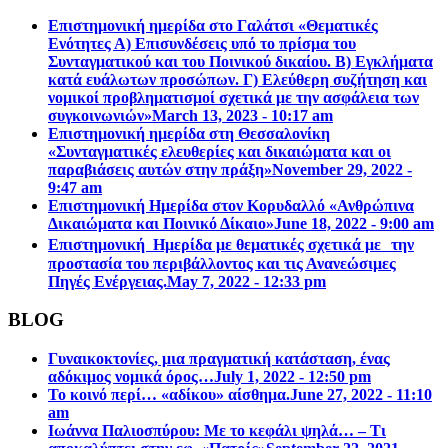
Επιστημονική ημερίδα στο Γαλάτσι «Θεματικές
Ενότητες Α) Επισυνδέσεις υπό το πρίσμα του
Συνταγματικού και του Ποινικού δικαίου. Β) Εγκλήματα
κατά ευάλωτων προσώπων. Γ) Ελεύθερη συζήτηση και
νομικοί προβληματισμοί σχετικά με την ασφάλεια των
συγκοινωνιών»
March 13, 2023 - 10:17 am
Επιστηµονική ηµερίδα στη Θεσσαλονίκη
«Συνταγµατικές ελευθερίες και δικαιώµατα και οι
παραβιάσεις αυτών στην πράξη»
November 29, 2022 -
9:47 am
Επιστημονική Ημερίδα στον Κορυδαλλό «Ανθρώπινα
Δικαιώματα και Ποινικό Δίκαιο»
June 18, 2022 - 9:00 am
Επιστημονική Ημερίδα με θεματικές σχετικά με την
προστασία του περιβάλλοντος και τις Ανανεώσιμες
Πηγές Ενέργειας.
May 7, 2022 - 12:33 pm
BLOG
Γυναικοκτονίες, μια πραγματική κατάσταση, ένας
αδόκιμος νομικά όρος…
July 1, 2022 - 12:50 pm
Το κοινό περί… «αδίκου» αίσθημα.
June 27, 2022 - 11:10
am
Ιωάννα Παλιοσπύρου: Με το κεφάλι ψηλά… – Τι