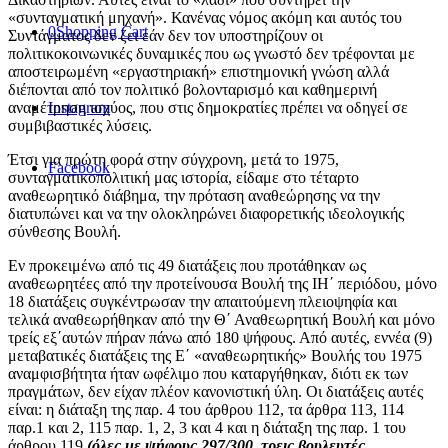
«συνταγματική μηχανή». Κανένας νόμος ακόμη και αυτός του
0
Shopping Cart
Συντάγματος δεν ζει εάν δεν τον υποστηρίζουν οι
πολιτικοκοινωνικές δυναμικές που ως γνωστό δεν τρέφονται με
αποστειρωμένη «εργαστηριακή» επιστημονική γνώση αλλά
διέπονται από τον πολιτικό βολονταρισμό και καθημερινή
Instagram
αναμέτρηση ισχύος, που στις δημοκρατίες πρέπει να οδηγεί σε
συμβιβαστικές λύσεις.
Έτσι για πρώτη φορά στην σύγχρονη, μετά το 1975,
Facebook
συνταγματικοπολιτική μας ιστορία, είδαμε στο τέταρτο
αναθεωρητικό διάβημα, την πρόταση αναθεώρησης να την
διατυπώνει και να την ολοκληρώνει διαφορετικής ιδεολογικής
σύνθεσης Βουλή.
Εν προκειμένω από τις 49 διατάξεις που προτάθηκαν ως
αναθεωρητέες από την προτείνουσα Βουλή της ΙΗ΄ περιόδου, μόνο
18 διατάξεις συγκέντρωσαν την απαιτούμενη πλειοψηφία και
τελικά αναθεωρήθηκαν από την Θ΄ Αναθεωρητική Βουλή και μόνο
τρείς εξ΄αυτών πήραν πάνω από 180 ψήφους. Από αυτές, εννέα (9)
μεταβατικές διατάξεις της Ε΄ «αναθεωρητικής» Βουλής του 1975
αναμφισβήτητα ήταν ωφέλιμο που καταργήθηκαν, διότι εκ των
πραγμάτων, δεν είχαν πλέον κανονιστική ύλη. Οι διατάξεις αυτές
είναι: η διάταξη της παρ. 4 του άρθρου 112, τα άρθρα 113, 114
παρ.1 και 2, 115 παρ. 1, 2, 3 και 4 και η διάταξη της παρ. 1 του
άρθρου 119
(όλες με ψήφους 297/300, τρεις βουλευτές