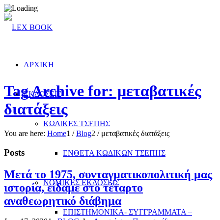
ΑΡΧΙΚΗ
Tag Archive for: μεταβατικές
ΕΚΔΟΣΕΙΣ
διατάξεις
ΚΩΔΙΚΕΣ ΤΣΕΠΗΣ
You are here:
Home
1
/
Blog
2
/
μεταβατικές διατάξεις
Posts
ΕΝΘΕΤΑ ΚΩΔΙΚΩΝ ΤΣΕΠΗΣ
Mετά το 1975, συνταγµατικοπολιτική µας
ΝΟΜΙΚΕΣ ΕΚΔΟΣΕΙΣ
ιστορία, είδαµε στο τέταρτο
αναθεωρητικό διάβηµα
ΕΠΙΣΤΗΜΟΝΙΚΑ- ΣΥΓΓΡΑΜΜΑΤΑ –