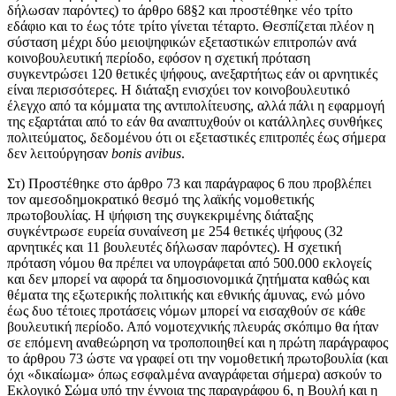
δήλωσαν παρόντες) το άρθρο 68§2 και προστέθηκε νέο τρίτο
εδάφιο και το έως τότε τρίτο γίνεται τέταρτο. Θεσπίζεται πλέον η
σύσταση μέχρι δύο μειοψηφικών εξεταστικών επιτροπών ανά
κοινοβουλευτική περίοδο, εφόσον η σχετική πρόταση
συγκεντρώσει 120 θετικές ψήφους, ανεξαρτήτως εάν οι αρνητικές
είναι περισσότερες. Η διάταξη ενισχύει τον κοινοβουλευτικό
έλεγχο από τα κόμματα της αντιπολίτευσης, αλλά πάλι η εφαρμογή
της εξαρτάται από το εάν θα αναπτυχθούν οι κατάλληλες συνθήκες
πολιτεύματος, δεδομένου ότι οι εξεταστικές επιτροπές έως σήμερα
δεν λειτούργησαν
bonis avibus
.
Στ) Προστέθηκε στο άρθρο 73 και παράγραφος 6 που προβλέπει
τον αμεσοδημοκρατικό θεσμό της λαϊκής νομοθετικής
πρωτοβουλίας. Η ψήφιση της συγκεκριμένης διάταξης
συγκέντρωσε ευρεία συναίνεση με 254 θετικές ψήφους (32
αρνητικές και 11 βουλευτές δήλωσαν παρόντες). Η σχετική
πρόταση νόμου θα πρέπει να υπογράφεται από 500.000 εκλογείς
και δεν μπορεί να αφορά τα δημοσιονομικά ζητήματα καθώς και
θέματα της εξωτερικής πολιτικής και εθνικής άμυνας, ενώ μόνο
έως δυο τέτοιες προτάσεις νόμων μπορεί να εισαχθούν σε κάθε
βουλευτική περίοδο. Από νομοτεχνικής πλευράς σκόπιμο θα ήταν
σε επόμενη αναθεώρηση να τροποποιηθεί και η πρώτη παράγραφος
το άρθρου 73 ώστε να γραφεί οτι την νομοθετική πρωτοβουλία (και
όχι «δικαίωμα» όπως εσφαλμένα αναγράφεται σήμερα) ασκούν το
Εκλογικό Σώμα υπό την έννοια της παραγράφου 6, η Βουλή και η