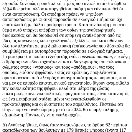
εξουσία. Συνεπώς η επιστολική ψήφος που αναφέρεται στο άρθρο
51§4 θεωρείται πλέον καταργηθείσα, ακόμη και εάν υποτεθεί ότι
είναι αυτοπρόσωπη. Οι απόδημοι πρέπει να ψηφίζουν
αυτοπροσώπως με φυσική παρουσία σε εκλογικό τμήμα και όχι
επιστολικά ή με άλλο πρόσφορο τρόπο. Κατά την άποψη μου στο
θέμα αυτό υπάρχει υπέρβαση των ορίων της αναθεωρητικής
διαδικασίας και θα διορθωθεί σε επόμενη αναθεώρηση από τις
ίδιες τις κοινωνικές και τεχνολογικές εξελίξεις που κατευθύνουν
όλο τον πλανήτη σε μία διαδικτυακή (επι)κοινωνία που δύσκολα θα
συμβιβάζεται με αυτοπρόσωπη παρουσία σε εκλογικά τμήματα.
Περαιτέρω στα πλαίσια εξεύρεσης ενός
consensu omnium
, επελέγη
ο δρόμος των «δυο ταχυτήτων» και ο διαχωρισμός του εκλογικού
σώματος στους «ντόπιους» και τους «απόδημους», για τους
οποίους, εφόσον ψηφίσουν εκτός επικράτειας, προβλέπονται
οριακά ανεκτοί από πλευράς συνταγματικότητας περιορισμοί, που
ναι μεν σε επίπεδο επιστημονικού εργαστηρίου θίγουν αναμφίβολα
την καθολικότητα της ψήφου, αλλά στα μέτρα της ζώσας
εσωτερικής κοινωνικοπολιτικής πραγματικότητας, είναι κατανοητοί,
ως ένα μεταβατικό στάδιο, μέχρι να εγκαταλειφθούν οι
προκαταλήψεις και οι δυσπιστίες του παρελθόντος. Πιστεύω οτι
στην επόμενη αναθεώρηση, μετά το 2024, θα υπάρξει πλήρης
εξομοίωση. Πάντως έγινε η «καλή αρχή».
Δ) Αναθεωρήθηκε, όπως ήταν αναμενόμενο, το άρθρο 62 περί του
ακαταδίωκτου των βουλευτών με 179 θετικές ψήφους (έναντι 117