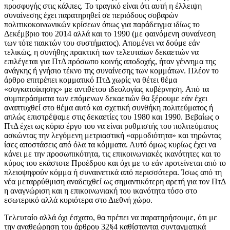
προσφυγής στις κάλπες. Το τραγικό είναι ότι αυτή η έλλειψη
συναίνεσης έχει παρατηρηθεί σε περιόδους σοβαρών
πολιτικοκοινωνικών κρίσεων όπως για παράδειγμα ιδίως το
Δεκέμβριο του 2014 αλλά και το 1990 (με φαινόμενη συναίνεση
των τότε παικτών του συστήματος). Απομένει να δούμε εάν
τελικώς, η συνήθης πρακτική των τελευταίων δεκαετιών να
επιλέγεται για ΠτΔ πρόσωπο κοινής αποδοχής, ήταν γέννημα της
ανάγκης ή γνήσιο τέκνο της συναίνεσης των κομμάτων. Πλέον το
άρθρο επιτρέπει κομματικό ΠτΔ χωρίς να θέτει θέμα
«συγκατοίκησης» με αντιθέτου ιδεολογίας κυβέρνηση. Από τα
συμπεράσματα των επόμενων δεκαετιών θα ξέρουμε εάν έχει
αναπτυχθεί στο θέμα αυτό και σχετική συνθήκη πολιτεύματος ή
απλώς επιστρέψαμε στις δεκαετίες του 1980 και 1990. Βεβαίως ο
ΠτΔ έχει ως κύριο έργο του να είναι ρυθμιστής του πολιτεύματος
ασκώντας την λεγόμενη μετριαστική «αρμοδιότητα» και τηρώντας
ίσες αποστάσεις από όλα τα κόμματα. Αυτό όμως κυρίως έχει να
κάνει με την προσωπικότητα, τις επικοινωνιακές ικανότητες και το
κύρος του εκάστοτε Προέδρου και όχι με το εάν προτείνεται από το
πλειοψηφούν κόμμα ή συναινετικά από περισσότερα. Ίσως από τη
νέα μεταρρύθμιση αναδειχθεί ως σημαντικότερη αρετή για τον ΠτΔ
η αναγνώριση και η επικοινωνιακή του ικανότητα τόσο στο
εσωτερικό αλλά κυριότερα στο Διεθνή χώρο.
Τελευταίο αλλά όχι έσχατο, θα πρέπει να παρατηρήσουμε, ότι με
την αναθεώρηση του άρθρου 32§4 καθίστανται συνταγματικά