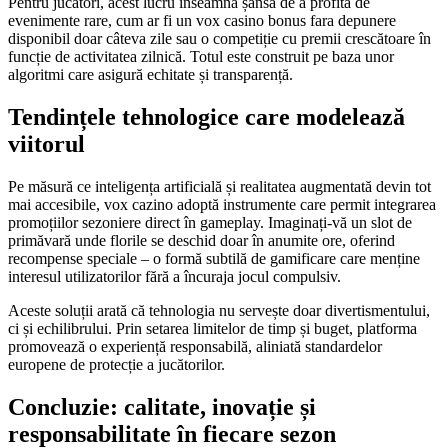
Pentru jucători, acest lucru înseamnă șansa de a profita de
evenimente rare, cum ar fi un vox casino bonus fara depunere
disponibil doar câteva zile sau o competiție cu premii crescătoare în
funcție de activitatea zilnică. Totul este construit pe baza unor
algoritmi care asigură echitate și transparență.
Tendințele tehnologice care modelează
viitorul
Pe măsură ce inteligența artificială și realitatea augmentată devin tot
mai accesibile, vox cazino adoptă instrumente care permit integrarea
promoțiilor sezoniere direct în gameplay. Imaginați-vă un slot de
primăvară unde florile se deschid doar în anumite ore, oferind
recompense speciale – o formă subtilă de gamificare care menține
interesul utilizatorilor fără a încuraja jocul compulsiv.
Aceste soluții arată că tehnologia nu servește doar divertismentului,
ci și echilibrului. Prin setarea limitelor de timp și buget, platforma
promovează o experiență responsabilă, aliniată standardelor
europene de protecție a jucătorilor.
Concluzie: calitate, inovație și
responsabilitate în fiecare sezon