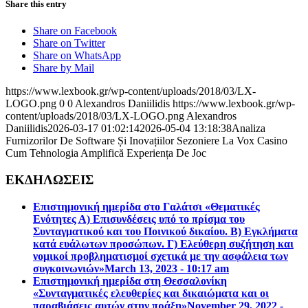
Share this entry
Share on Facebook
Share on Twitter
Share on WhatsApp
Share by Mail
https://www.lexbook.gr/wp-content/uploads/2018/03/LX-
LOGO.png
0
0
Alexandros Daniilidis
https://www.lexbook.gr/wp-
content/uploads/2018/03/LX-LOGO.png
Alexandros
Daniilidis
2026-03-17 01:02:14
2026-05-04 13:18:38
Analiza
Furnizorilor De Software Și Inovațiilor Sezoniere La Vox Casino
Cum Tehnologia Amplifică Experiența De Joc
ΕΚΔΗΛΩΣΕΙΣ
Επιστημονική ημερίδα στο Γαλάτσι «Θεματικές
Ενότητες Α) Επισυνδέσεις υπό το πρίσμα του
Συνταγματικού και του Ποινικού δικαίου. Β) Εγκλήματα
κατά ευάλωτων προσώπων. Γ) Ελεύθερη συζήτηση και
νομικοί προβληματισμοί σχετικά με την ασφάλεια των
συγκοινωνιών»
March 13, 2023 - 10:17 am
Επιστηµονική ηµερίδα στη Θεσσαλονίκη
«Συνταγµατικές ελευθερίες και δικαιώµατα και οι
παραβιάσεις αυτών στην πράξη»
November 29, 2022 -