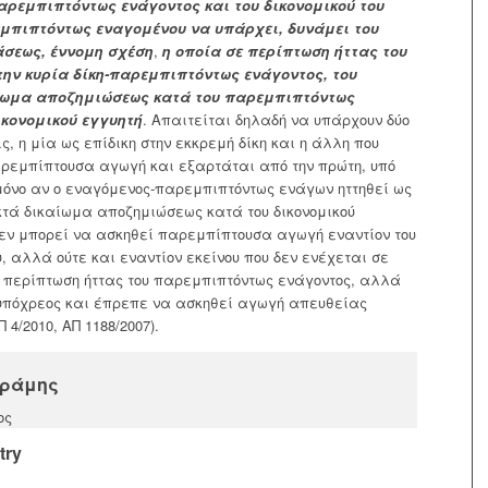
ρεμπιπτόντως ενάγοντος και του δικονομικού του
εμπιπτόντως εναγομένου να υπάρχει, δυνάμει του
άσεως, έννομη σχέση
,
η οποία σε περίπτωση ήττας του
ην κυρία δίκη-παρεμπιπτόντως ενάγοντος, του
ίωμα αποζημιώσεως κατά του παρεμπιπτόντως
ικονομικού εγγυητή
. Απαιτείται δηλαδή να υπάρχουν δύο
ς, η μία ως επίδικη στην εκκρεμή δίκη και η άλλη που
αρεμπίπτουσα αγωγή και εξαρτάται από την πρώτη, υπό
 μόνο αν ο εναγόμενος-παρεμπιπτόντως ενάγων ηττηθεί ως
κτά δικαίωμα αποζημιώσεως κατά του δικονομικού
δεν μπορεί να ασκηθεί παρεμπίπτουσα αγωγή εναντίον του
, αλλά ούτε και εναντίον εκείνου που δεν ενέχεται σε
 περίπτωση ήττας του παρεμπιπτόντως ενάγοντος, αλλά
ς υπόχρεος και έπρεπε να ασκηθεί αγωγή απευθείας
Π 4/2010, ΑΠ 1188/2007).
τράμης
ος
try