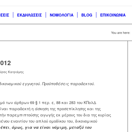
ΣΕΙΣ
ΕΚΔΗΛΩΣΕΙΣ
ΝΟΜΟΛΟΓΙΑ
BLOG
ΕΠΙΚΟΙΝΩΝΙΑ
You are here:
2012
ύρος Κατράμης
δικονομικού εγγυητού. Προϋποθέσεις παραδεκτού.
μό των άρθρων 69 § 1 περ. ε, 88 και 283 του ΚΠολΔ
είναι παραδεκτή η άσκηση της προσεπίκλησης και της
τήν παρεμπιπτούσης αγωγής εκ μέρους του δια της κυρίας
νου εναντίον του απλού ομοδίκου του, δικονομικού
έπει
,
όμως, για να είναι νόμιμη,
μεταξύ του