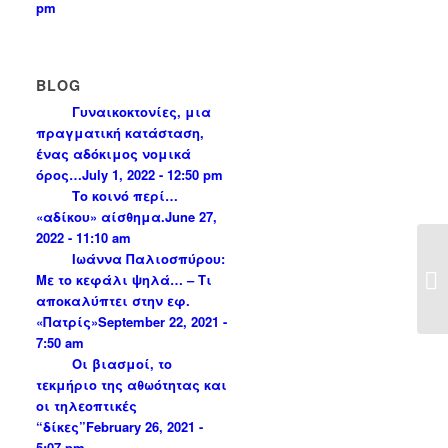
pm
BLOG
Γυναικοκτονίες, μια
πραγματική κατάσταση,
ένας αδόκιμος νομικά
όρος…
July 1, 2022 - 12:50 pm
Το κοινό περί…
«αδίκου» αίσθημα.
June 27,
2022 - 11:10 am
Ιωάννα Παλιοσπύρου:
Με το κεφάλι ψηλά… – Τι
αποκαλύπτει στην εφ.
«Πατρίς»
September 22, 2021 -
7:50 am
Οι βιασμοί, το
τεκμήριο της αθωότητας και
οι τηλεοπτικές
“δίκες”
February 26, 2021 -
5:07 pm