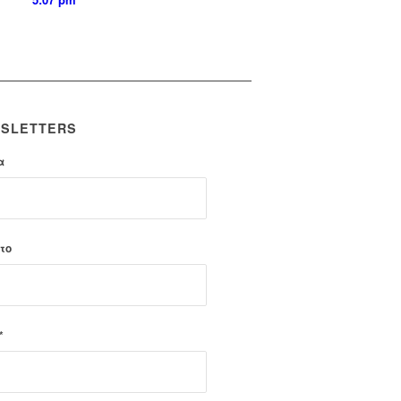
SLETTERS
α
το
*