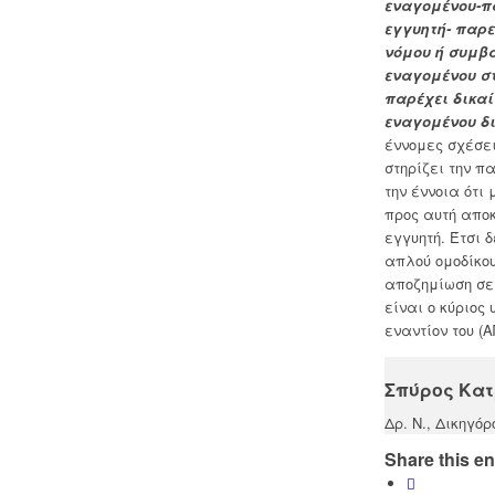
εναγομένου-πα
εγγυητή- παρ
νόμου ή συμβ
εναγομένου στ
παρέχει δικα
εναγομένου δ
έννομες σχέσει
στηρίζει την π
την έννοια ότι
προς αυτή απο
εγγυητή. Έτσι 
απλού ομοδίκου
αποζημίωση σε
είναι ο κύριο
εναντίον του (Α
Σπύρος Κα
Δρ. Ν., Δικηγόρ
Share this en