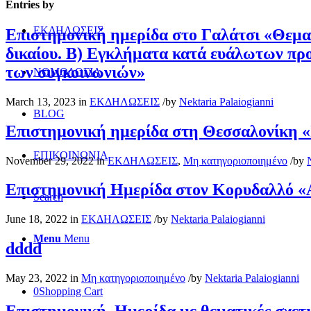
Entries by
ΕΚΔΗΛΩΣΕΙΣ
Επιστημονική ημερίδα στο Γαλάτσι «Θεματ
δικαίου. Β) Εγκλήματα κατά ευάλωτων προ
των συγκοινωνιών»
ΝΟΜΟΛΟΓΙΑ
March 13, 2023
in
ΕΚΔΗΛΩΣΕΙΣ
/
by
Nektaria Palaiogianni
BLOG
Επιστηµονική ηµερίδα στη Θεσσαλονίκη «Σ
ΕΠΙΚΟΙΝΩΝΙΑ
November 29, 2022
in
ΕΚΔΗΛΩΣΕΙΣ
,
Μη κατηγοριοποιημένο
/
by
Επιστημονική Ημερίδα στον Κορυδαλλό «Α
Search
June 18, 2022
in
ΕΚΔΗΛΩΣΕΙΣ
/
by
Nektaria Palaiogianni
Menu
Menu
dddd
May 23, 2022
in
Μη κατηγοριοποιημένο
/
by
Nektaria Palaiogianni
0
Shopping Cart