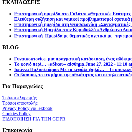
ΕΚΔΗΛΩΣΕΙΣ
Επιστημονική ημερίδα στο Γαλάτσι «Θεματικές Ενότητες 
Ελεύθερη συζήτηση και νομικοί προβληματισμοί σχετικά 
Επιστηµονική ηµερίδα στη Θεσσαλονίκη «Συνταγµατικές ε
Επιστημονική Ημερίδα στον Κορυδαλλό «Ανθρώπινα Δικα
Επιστημονική Ημερίδα με θεματικές σχετικά με την προσ
BLOG
Γυναικοκτονίες, μια πραγματική κατάσταση, ένας αδόκιμ
Το κοινό περί… «αδίκου» αίσθημα.
June 27, 2022 - 11:10 
Ιωάννα Παλιοσπύρου: Με το κεφάλι ψηλά… – Τι αποκαλύπ
Οι βιασμοί, το τεκμήριο της αθωότητας και οι τηλεοπτικέ
Για Παραγγελίες
Τρόποι πληρωμής
Τρόποι αποστολής
Privacy Policy για lexbook
Cookies Policy
ΕΙΔΟΠΟΙΗΣΗ ΓΙΑ ΤΗΝ GDPR
Επικοινωνία