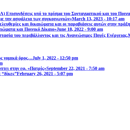
Α) Επισυνδέσεις υπό το πρίσμα του Συνταγματικού και του Ποιν
με την ασφάλεια των συγκοινωνιών»
March 13, 2023 - 10:17 am
λευθερίες και δικαιώµατα και οι παραβιάσεις αυτών στην πράξ
ιώματα και Ποινικό Δίκαιο»
June 18, 2022 - 9:00 am
τασία του περιβάλλοντος και τις Ανανεώσιμες Πηγές Ενέργειας.
ος νομικά όρος…
July 1, 2022 - 12:50 pm
am
τει στην εφ. «Πατρίς»
September 22, 2021 - 7:50 am
ς “δίκες”
February 26, 2021 - 5:07 pm