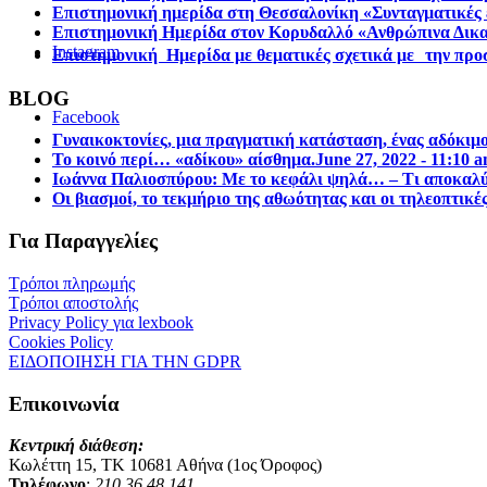
Επιστηµονική ηµερίδα στη Θεσσαλονίκη «Συνταγµατικές ε
Επιστημονική Ημερίδα στον Κορυδαλλό «Ανθρώπινα Δικα
Instagram
Επιστημονική Ημερίδα με θεματικές σχετικά με την προσ
BLOG
Facebook
Γυναικοκτονίες, μια πραγματική κατάσταση, ένας αδόκιμ
Το κοινό περί… «αδίκου» αίσθημα.
June 27, 2022 - 11:10 
Ιωάννα Παλιοσπύρου: Με το κεφάλι ψηλά… – Τι αποκαλύπ
Οι βιασμοί, το τεκμήριο της αθωότητας και οι τηλεοπτικέ
Για Παραγγελίες
Τρόποι πληρωμής
Τρόποι αποστολής
Privacy Policy για lexbook
Cookies Policy
ΕΙΔΟΠΟΙΗΣΗ ΓΙΑ ΤΗΝ GDPR
Επικοινωνία
Κεντρική διάθεση:
Κωλέττη 15, ΤΚ 10681 Αθήνα (1ος Όροφος)
Τηλέφωνο
:
210 36 48 141