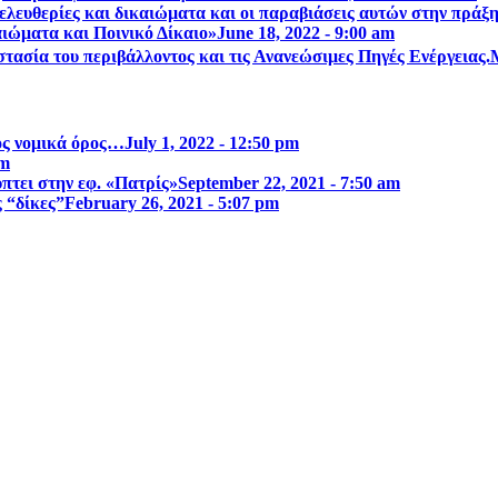
λευθερίες και δικαιώµατα και οι παραβιάσεις αυτών στην πράξ
ιώματα και Ποινικό Δίκαιο»
June 18, 2022 - 9:00 am
τασία του περιβάλλοντος και τις Ανανεώσιμες Πηγές Ενέργειας.
ος νομικά όρος…
July 1, 2022 - 12:50 pm
am
τει στην εφ. «Πατρίς»
September 22, 2021 - 7:50 am
ς “δίκες”
February 26, 2021 - 5:07 pm