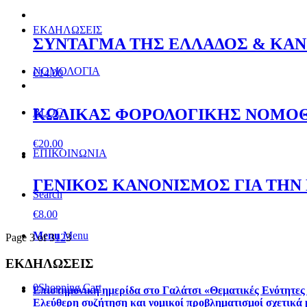
ΕΚΔΗΛΩΣΕΙΣ
ΣΥΝΤΑΓΜΑ ΤΗΣ ΕΛΛΑΔΟΣ & ΚΑ
ΝΟΜΟΛΟΓΙΑ
€
14.00
ΚΩΔΙΚΑΣ ΦΟΡΟΛΟΓΙΚΗΣ ΝΟΜΟ
BLOG
€
20.00
ΕΠΙΚΟΙΝΩΝΙΑ
ΓΕΝΙΚΟΣ ΚΑΝΟΝΙΣΜΟΣ ΓΙΑ ΤΗΝ
Search
€
8.00
Menu
Menu
Page 3 of 3
1
2
3
ΕΚΔΗΛΩΣΕΙΣ
0
Shopping Cart
Επιστημονική ημερίδα στο Γαλάτσι «Θεματικές Ενότητες 
Ελεύθερη συζήτηση και νομικοί προβληματισμοί σχετικά 