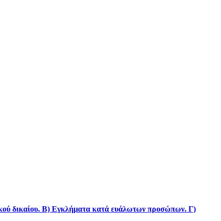
ικού δικαίου. Β) Εγκλήματα κατά ευάλωτων προσώπων. Γ)