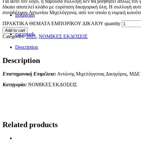
Για αυτό τον λόγο, η παρούσα συλλογή δεν θα βοηθήσει απλώς τον φο
δίκαιο αποτελεί κλάδο με ευρύτατη δικηγορική ύλη. Η συλλογή αυτ
συναδέλφου Αντωνίου Μιχελόγγονα, από τον οποίο η νομική κοινότη
Instagram
ΠΡΑΚΤΙΚΑ ΘΕΜΑΤΑ ΕΜΠΟΡΙΚΟΥ ∆ΙΚΑΙΟΥ quantity
Add to cart
Facebook
Categories:
2021
,
ΝΟΜΙΚΕΣ ΕΚΔΟΣΕΙΣ
Description
Description
Επιστημονική Επιμέλεια:
Αντώνης Μιχελόγγονας ∆ικηγόρος, Μ∆Ε Ε
Κατηγορία:
ΝΟΜΙΚΕΣ ΕΚΔΟΣΕΙΣ
Related products