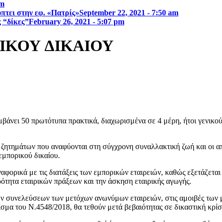
am
τει στην εφ. «Πατρίς»
September 22, 2021 - 7:50 am
ς “δίκες”
February 26, 2021 - 5:07 pm
ΙΚΟΥ ∆ΙΚΑΙΟΥ
άνει 50 πρωτότυπα πρακτικά, διαχωρισμένα σε 4 μέρη, ήτοι γενικού
ητημάτων που αναφύονται στη σύγχρονη συναλλακτική ζωή και οι απα
εμπορικού δικαίου.
αναφορικά με τις διατάξεις των εμπορικών εταιρειών, καθώς εξετάζε
ρότητα εταιρικών πράξεων και την άσκηση εταιρικής αγωγής.
ών συνελεύσεων των μετόχων ανωνύμων εταιρειών, στις αμοιβές των 
μα του Ν.4548/2018, θα τεθούν μετά βεβαιότητας σε δικαστική κρίσ