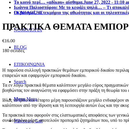
Το κοινό περί… «αδίκου» αίσθημα.
June 27, 2022 - 11:10 
Ιωάννα Παλιοσπύρου: Με το κεφάλι ψηλά… – Τι αποκαλύπ
Οι βιασμοί, το τεκμήριο της αθωότητας και οι τηλεοπτικέ
ΕΚΔΗΛΩΣΕΙΣ
ΠΡΑΚΤΙΚΑ ΘΕΜΑΤΑ ΕΜΠΟΡ
ΝΟΜΟΛΟΓΙΑ
€
16.00
BLOG
180 σελιδες
ΕΠΙΚΟΙΝΩΝΙΑ
Η παρούσα συλλογή πρακτικών θεμάτων εμπορικού δικαίου περιλαμβ
εταιρειών και εφαρμογών εμπορικού δικαίου.
Search
Τα εν λόγω πρακτικά θέματα καλύπτουν μεγάλο εύρος πραγματικών ζ
βοηθώντας τον αναγνώστη να εφαρμόσει στην πράξη τη θεωρία του 
Menu
Menu
Ιδίως τα τρίτο και τέταρτο μέρη παρουσιάζουν μεγάλο ενδιαφέρον 
καλύπτουν από την ίδρυση και τη λειτουργία αυτών έως και την ακυ
Τα πρακτικά που αφορούν στις ελαττωματικές αποφάσεις των γενικ
συνδεδεμένα μέρη, αποτελούν προπομπό ζητημάτων που, υπό το πρίσ
0
Shopping Cart