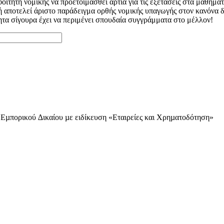
ιτητή νομικής να προετοιμασθεί άρτια για τις εξετάσεις στα μαθήματ
ή αποτελεί άριστο παράδειγμα ορθής νομικής υπαγωγής στον κανόνα δ
τα σίγουρα έχει να περιμένει σπουδαία συγγράμματα στο μέλλον!
µπορικού ∆ικαίου µε ειδίκευση «Εταιρείες και Χρηµατοδότηση»