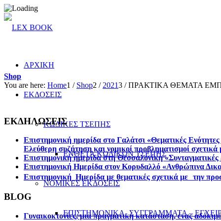
ΑΡΧΙΚΗ
Shop
You are here:
Home
1
/
Shop
2
/
2021
3
/
ΠΡΑΚΤΙΚΑ ΘΕΜΑΤΑ ΕΜΠ
ΕΚΔΟΣΕΙΣ
ΕΚΔΗΛΩΣΕΙΣ
ΚΩΔΙΚΕΣ ΤΣΕΠΗΣ
Επιστημονική ημερίδα στο Γαλάτσι «Θεματικές Ενότητες 
Ελεύθερη συζήτηση και νομικοί προβληματισμοί σχετικά 
ΕΝΘΕΤΑ ΚΩΔΙΚΩΝ ΤΣΕΠΗΣ
Επιστηµονική ηµερίδα στη Θεσσαλονίκη «Συνταγµατικές ε
Επιστημονική Ημερίδα στον Κορυδαλλό «Ανθρώπινα Δικα
Επιστημονική Ημερίδα με θεματικές σχετικά με την προσ
ΝΟΜΙΚΕΣ ΕΚΔΟΣΕΙΣ
BLOG
ΕΠΙΣΤΗΜΟΝΙΚΑ- ΣΥΓΓΡΑΜΜΑΤΑ – ΕΓΧΕΙΡ
Γυναικοκτονίες, μια πραγματική κατάσταση, ένας αδόκιμ