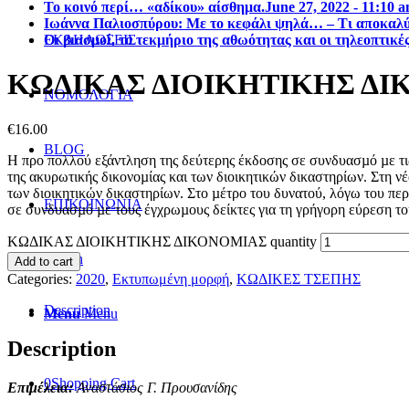
Το κοινό περί… «αδίκου» αίσθημα.
June 27, 2022 - 11:10 
Ιωάννα Παλιοσπύρου: Με το κεφάλι ψηλά… – Τι αποκαλύπ
Οι βιασμοί, το τεκμήριο της αθωότητας και οι τηλεοπτικέ
ΕΚΔΗΛΩΣΕΙΣ
ΚΩΔΙΚΑΣ ΔΙΟΙΚΗΤΙΚΗΣ Δ
ΝΟΜΟΛΟΓΙΑ
€
16.00
BLOG
Η προ πολλού εξάντληση της δεύτερης έκδοσης σε συνδυασµό µε τι
της ακυρωτικής δικονοµίας και των διοικητικών δικαστηρίων. Στη 
των διοικητικών δικαστηρίων. Στο µέτρο του δυνατού, λόγω του π
ΕΠΙΚΟΙΝΩΝΙΑ
σε συνδυασµό µε τους έγχρωµους δείκτες για τη γρήγορη εύρεση το
ΚΩΔΙΚΑΣ ΔΙΟΙΚΗΤΙΚΗΣ ΔΙΚΟΝΟΜΙΑΣ quantity
Search
Add to cart
Categories:
2020
,
Εκτυπωμένη μορφή
,
ΚΩΔΙΚΕΣ ΤΣΕΠΗΣ
Description
Menu
Menu
Description
0
Shopping Cart
Επιμέλεια:
Αναστάσιος Γ. Προυσανίδης