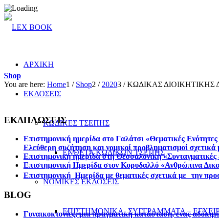
ΑΡΧΙΚΗ
Shop
You are here:
Home
1
/
Shop
2
/
2020
3
/
ΚΩΔΙΚΑΣ ΔΙΟΙΚΗΤΙΚΗΣ
ΕΚΔΟΣΕΙΣ
ΕΚΔΗΛΩΣΕΙΣ
ΚΩΔΙΚΕΣ ΤΣΕΠΗΣ
Επιστημονική ημερίδα στο Γαλάτσι «Θεματικές Ενότητες 
Ελεύθερη συζήτηση και νομικοί προβληματισμοί σχετικά 
ΕΝΘΕΤΑ ΚΩΔΙΚΩΝ ΤΣΕΠΗΣ
Επιστηµονική ηµερίδα στη Θεσσαλονίκη «Συνταγµατικές ε
Επιστημονική Ημερίδα στον Κορυδαλλό «Ανθρώπινα Δικα
Επιστημονική Ημερίδα με θεματικές σχετικά με την προσ
ΝΟΜΙΚΕΣ ΕΚΔΟΣΕΙΣ
BLOG
ΕΠΙΣΤΗΜΟΝΙΚΑ- ΣΥΓΓΡΑΜΜΑΤΑ – ΕΓΧΕΙΡ
Γυναικοκτονίες, μια πραγματική κατάσταση, ένας αδόκιμ