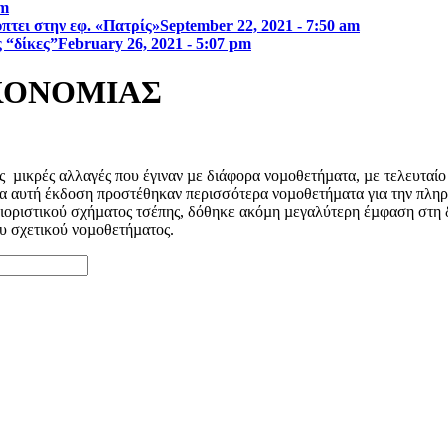
am
τει στην εφ. «Πατρίς»
September 22, 2021 - 7:50 am
ς “δίκες”
February 26, 2021 - 5:07 pm
ΙΚΟΝΟΜΙΑΣ
ς
µικρές αλλαγές που έγιναν µε διάφορα νοµοθετήµατα, µε τελευταίο
νέα αυτή έκδοση προστέθηκαν περισσότερα νοµοθετήµατα για την πλη
εριοριστικού σχήµατος τσέπης, δόθηκε ακόµη µεγαλύτερη έµφαση στη
υ σχετικού νοµοθετήµατος.