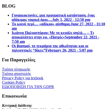
BLOG
Γυναικοκτονίες, μια πραγματική κατάσταση, ένας
αδόκιμος νομικά όρος…
July 1, 2022 - 12:50 pm
Το κοινό περί… «αδίκου» αίσθημα.
June 27, 2022 - 11:10
am
Ιωάννα Παλιοσπύρου: Με το κεφάλι ψηλά… – Τι
αποκαλύπτει στην εφ. «Πατρίς»
September 22, 2021 -
7:50 am
Οι βιασμοί, το τεκμήριο της αθωότητας και οι
τηλεοπτικές “δίκες”
February 26, 2021 - 5:07 pm
Για Παραγγελίες
Τρόποι πληρωμής
Τρόποι αποστολής
Privacy Policy για lexbook
Cookies Policy
ΕΙΔΟΠΟΙΗΣΗ ΓΙΑ ΤΗΝ GDPR
Επικοινωνία
Κεντρική διάθεση: