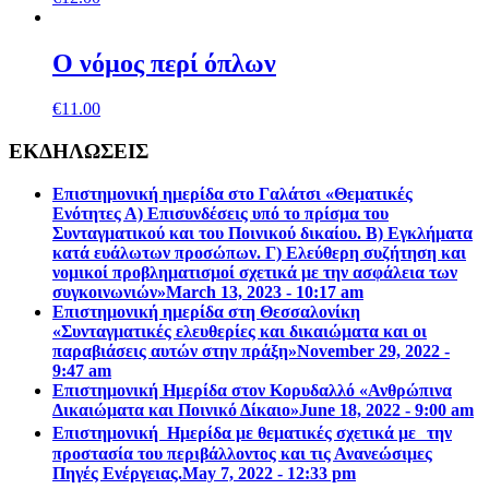
Ο νόµος περί όπλων
€
11.00
ΕΚΔΗΛΩΣΕΙΣ
Επιστημονική ημερίδα στο Γαλάτσι «Θεματικές
Ενότητες Α) Επισυνδέσεις υπό το πρίσμα του
Συνταγματικού και του Ποινικού δικαίου. Β) Εγκλήματα
κατά ευάλωτων προσώπων. Γ) Ελεύθερη συζήτηση και
νομικοί προβληματισμοί σχετικά με την ασφάλεια των
συγκοινωνιών»
March 13, 2023 - 10:17 am
Επιστηµονική ηµερίδα στη Θεσσαλονίκη
«Συνταγµατικές ελευθερίες και δικαιώµατα και οι
παραβιάσεις αυτών στην πράξη»
November 29, 2022 -
9:47 am
Επιστημονική Ημερίδα στον Κορυδαλλό «Ανθρώπινα
Δικαιώματα και Ποινικό Δίκαιο»
June 18, 2022 - 9:00 am
Επιστημονική Ημερίδα με θεματικές σχετικά με την
προστασία του περιβάλλοντος και τις Ανανεώσιμες
Πηγές Ενέργειας.
May 7, 2022 - 12:33 pm