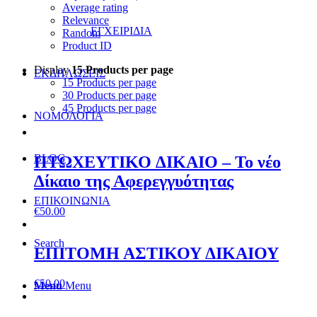
Average rating
Relevance
ΕΓΧΕΙΡΙΔΙΑ
Random
Product ID
Display
15 Products per page
ΕΚΔΗΛΩΣΕΙΣ
15 Products per page
30 Products per page
45 Products per page
ΝΟΜΟΛΟΓΙΑ
BLOG
ΠΤΩΧΕΥΤΙΚΟ ∆ΙΚΑΙΟ – Το νέο
∆ίκαιο της Αφερεγγυότητας
ΕΠΙΚΟΙΝΩΝΙΑ
€
50.00
Search
ΕΠΙΤΟΜΗ ΑΣΤΙΚΟΥ ΔΙΚΑΙΟΥ
€
50.00
Menu
Menu