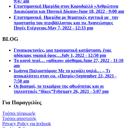
9:47 am
Επιστημονική Ημερίδα στον Κορυδαλλό «Ανθρώπινα
Δικαιώματα και Ποινικό Δίκαιο»
June 18, 2022 - 9:00 am
Επιστημονική Ημερίδα με θεματικές σχετικά με την
προστασία του περιβάλλοντος και τις Ανανεώσιμες
Πηγές Ενέργειας.
May 7, 2022 - 12:33 pm
BLOG
Γυναικοκτονίες, μια πραγματική κατάσταση, ένας
αδόκιμος νομικά όρος…
July 1, 2022 - 12:50 pm
Το κοινό περί… «αδίκου» αίσθημα.
June 27, 2022 - 11:10
am
Ιωάννα Παλιοσπύρου: Με το κεφάλι ψηλά… – Τι
αποκαλύπτει στην εφ. «Πατρίς»
September 22, 2021 -
7:50 am
Οι βιασμοί, το τεκμήριο της αθωότητας και οι
τηλεοπτικές “δίκες”
February 26, 2021 - 5:07 pm
Για Παραγγελίες
Τρόποι πληρωμής
Τρόποι αποστολής
Privacy Policy για lexbook