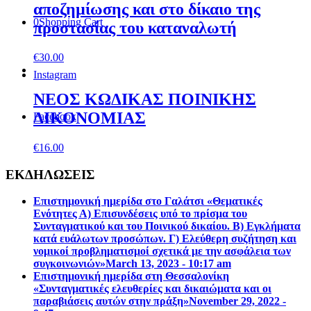
αποζηµίωσης και στο δίκαιο της
0
Shopping Cart
προστασίας του καταναλωτή
€
30.00
Instagram
ΝΕΟΣ ΚΩΔΙΚΑΣ ΠΟΙΝΙΚΗΣ
ΔΙΚΟΝΟΜΙΑΣ
Facebook
€
16.00
ΕΚΔΗΛΩΣΕΙΣ
Επιστημονική ημερίδα στο Γαλάτσι «Θεματικές
Ενότητες Α) Επισυνδέσεις υπό το πρίσμα του
Συνταγματικού και του Ποινικού δικαίου. Β) Εγκλήματα
κατά ευάλωτων προσώπων. Γ) Ελεύθερη συζήτηση και
νομικοί προβληματισμοί σχετικά με την ασφάλεια των
συγκοινωνιών»
March 13, 2023 - 10:17 am
Επιστηµονική ηµερίδα στη Θεσσαλονίκη
«Συνταγµατικές ελευθερίες και δικαιώµατα και οι
παραβιάσεις αυτών στην πράξη»
November 29, 2022 -