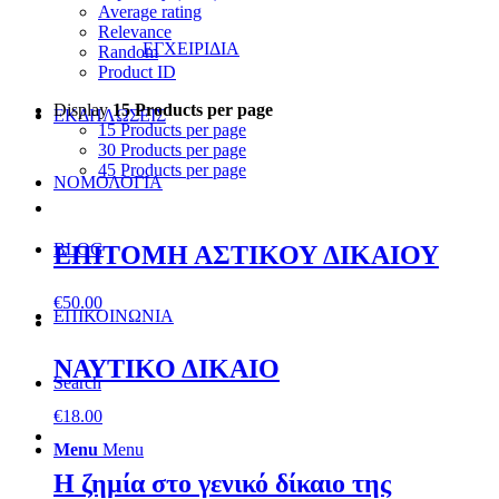
Average rating
Relevance
ΕΓΧΕΙΡΙΔΙΑ
Random
Product ID
Display
15 Products per page
ΕΚΔΗΛΩΣΕΙΣ
15 Products per page
30 Products per page
45 Products per page
ΝΟΜΟΛΟΓΙΑ
BLOG
ΕΠΙΤΟΜΗ ΑΣΤΙΚΟΥ ΔΙΚΑΙΟΥ
€
50.00
ΕΠΙΚΟΙΝΩΝΙΑ
ΝΑΥΤΙΚΟ ΔΙΚΑΙΟ
Search
€
18.00
Menu
Menu
Η ζηµία στο γενικό δίκαιο της