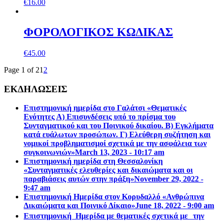
€
16.00
ΦΟΡΟΛΟΓΙΚΟΣ ΚΩΔΙΚΑΣ
€
45.00
Page 1 of 2
1
2
ΕΚΔΗΛΩΣΕΙΣ
Επιστημονική ημερίδα στο Γαλάτσι «Θεματικές
Ενότητες Α) Επισυνδέσεις υπό το πρίσμα του
Συνταγματικού και του Ποινικού δικαίου. Β) Εγκλήματα
κατά ευάλωτων προσώπων. Γ) Ελεύθερη συζήτηση και
νομικοί προβληματισμοί σχετικά με την ασφάλεια των
συγκοινωνιών»
March 13, 2023 - 10:17 am
Επιστηµονική ηµερίδα στη Θεσσαλονίκη
«Συνταγµατικές ελευθερίες και δικαιώµατα και οι
παραβιάσεις αυτών στην πράξη»
November 29, 2022 -
9:47 am
Επιστημονική Ημερίδα στον Κορυδαλλό «Ανθρώπινα
Δικαιώματα και Ποινικό Δίκαιο»
June 18, 2022 - 9:00 am
Επιστημονική Ημερίδα με θεματικές σχετικά με την