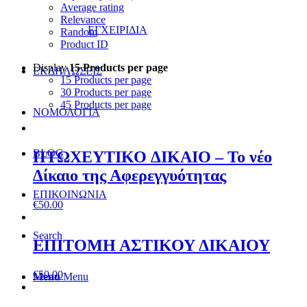
Average rating
Relevance
ΕΓΧΕΙΡΙΔΙΑ
Random
Product ID
Display
15 Products per page
ΕΚΔΗΛΩΣΕΙΣ
15 Products per page
30 Products per page
45 Products per page
ΝΟΜΟΛΟΓΙΑ
BLOG
ΠΤΩΧΕΥΤΙΚΟ ∆ΙΚΑΙΟ – Το νέο
∆ίκαιο της Αφερεγγυότητας
ΕΠΙΚΟΙΝΩΝΙΑ
€
50.00
Search
ΕΠΙΤΟΜΗ ΑΣΤΙΚΟΥ ΔΙΚΑΙΟΥ
€
50.00
Menu
Menu