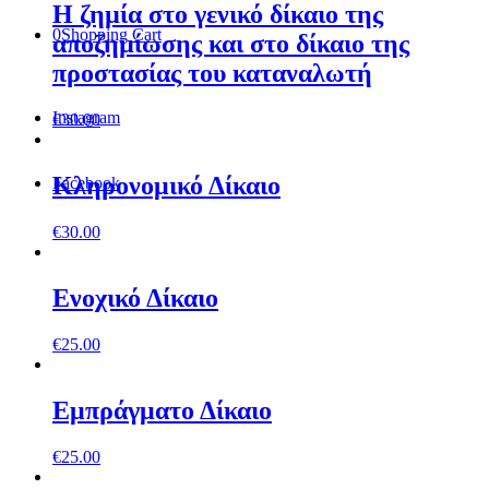
Η ζηµία στο γενικό δίκαιο της
0
Shopping Cart
αποζηµίωσης και στο δίκαιο της
προστασίας του καταναλωτή
Instagram
€
30.00
Κληρονομικό Δίκαιο
Facebook
€
30.00
Ενοχικό Δίκαιο
€
25.00
Εμπράγματο Δίκαιο
€
25.00