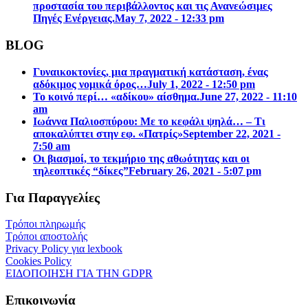
προστασία του περιβάλλοντος και τις Ανανεώσιμες
Πηγές Ενέργειας.
May 7, 2022 - 12:33 pm
BLOG
Γυναικοκτονίες, μια πραγματική κατάσταση, ένας
αδόκιμος νομικά όρος…
July 1, 2022 - 12:50 pm
Το κοινό περί… «αδίκου» αίσθημα.
June 27, 2022 - 11:10
am
Ιωάννα Παλιοσπύρου: Με το κεφάλι ψηλά… – Τι
αποκαλύπτει στην εφ. «Πατρίς»
September 22, 2021 -
7:50 am
Οι βιασμοί, το τεκμήριο της αθωότητας και οι
τηλεοπτικές “δίκες”
February 26, 2021 - 5:07 pm
Για Παραγγελίες
Τρόποι πληρωμής
Τρόποι αποστολής
Privacy Policy για lexbook
Cookies Policy
ΕΙΔΟΠΟΙΗΣΗ ΓΙΑ ΤΗΝ GDPR
Επικοινωνία