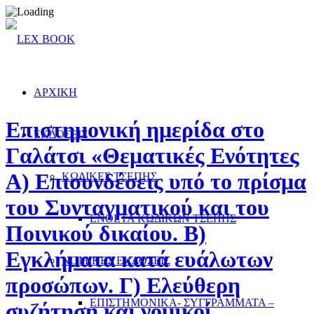
ΑΡΧΙΚΗ
Επιστημονική ημερίδα στο
ΕΚΔΟΣΕΙΣ
Γαλάτσι «Θεματικές Ενότητες
Α) Επισυνδέσεις υπό το πρίσμα
ΚΩΔΙΚΕΣ ΤΣΕΠΗΣ
του Συνταγματικού και του
ΕΝΘΕΤΑ ΚΩΔΙΚΩΝ ΤΣΕΠΗΣ
Ποινικού δικαίου. Β)
Εγκλήματα κατά ευάλωτων
ΝΟΜΙΚΕΣ ΕΚΔΟΣΕΙΣ
προσώπων. Γ) Ελεύθερη
ΕΠΙΣΤΗΜΟΝΙΚΑ- ΣΥΓΓΡΑΜΜΑΤΑ –
συζήτηση και νομικοί