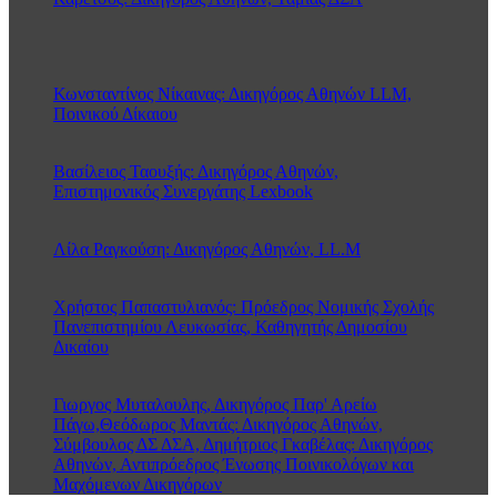
Κωνσταντίνος Νίκαινας: Δικηγόρος Αθηνών LLM,
Ποινικού Δίκαιου
Βασίλειος Ταουξής: Δικηγόρος Αθηνών,
Επιστημονικός Συνεργάτης Lexbook
Λίλα Ραγκούση: Δικηγόρος Αθηνών, LL.M
Χρήστος Παπαστυλιανός: Πρόεδρος Νομικής Σχολής
Πανεπιστημίου Λευκωσίας, Καθηγητής Δημοσίου
Δικαίου
Γιωργος Μυταλουλης, Δικηγόρος Παρ' Αρείω
Πάγω,Θεόδωρος Μαντάς: Δικηγόρος Αθηνών,
Σύμβουλος ΔΣ ΔΣΑ, Δημήτριος Γκαβέλας: Δικηγόρος
Αθηνών, Αντιπρόεδρος Ένωσης Ποινικολόγων και
Μαχόμενων Δικηγόρων