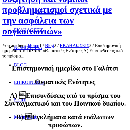
προβληματισμοί σχετικά με
ΕΓΧΕΙΡΙΔΙΑ
την ασφάλεια των
συγκοινωνιών»
ΕΚΔΗΛΩΣΕΙΣ
You are here:
Home
1
/
Blog
2
/
ΕΚΔΗΛΩΣΕΙΣ
3
/
Επιστημονική
ΝΟΜΟΛΟΓΙΑ
ημερίδα στο Γαλάτσι «Θεματικές Ενότητες Α) Επισυνδέσεις υπό
το πρίσμα...
BLOG
Επιστημονική ημερίδα στο Γαλάτσι
Θεματικές Ενότητες
ΕΠΙΚΟΙΝΩΝΙΑ
Α) Επισυνδέσεις υπό το πρίσμα του
Search
Συνταγματικού και του Ποινικού δικαίου.
Β) Εγκλήματα κατά ευάλωτων
Menu
Menu
προσώπων.